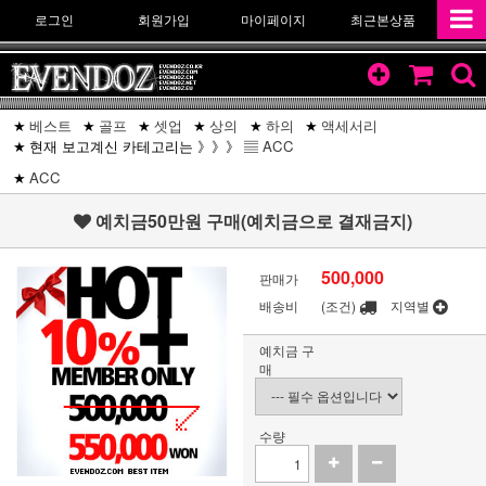
로그인
회원가입
마이페이지
최근본상품
베스트
골프
셋업
상의
하의
액세서리
현재 보고계신 카테고리는 》》》 ▤
ACC
ACC
예치금50만원 구매(예치금으로 결재금지)
500,000
판매가
배송비
(조건)
지역별
예치금 구
매
수량