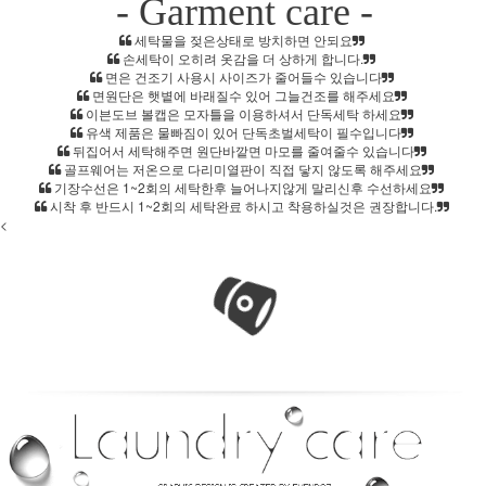
- Garment care -
세탁물을 젖은상태로 방치하면 안되요
손세탁이 오히려 옷감을 더 상하게 합니다.
면은 건조기 사용시 사이즈가 줄어들수 있습니다
면원단은 햇볕에 바래질수 있어 그늘건조를 해주세요
이븐도브 볼캡은 모자틀을 이용하셔서 단독세탁 하세요
유색 제품은 물빠짐이 있어 단독초벌세탁이 필수입니다
뒤집어서 세탁해주면 원단바깥면 마모를 줄여줄수 있습니다
골프웨어는 저온으로 다리미열판이 직접 닿지 않도록 해주세요
기장수선은 1~2회의 세탁한후 늘어나지않게 말리신후 수선하세요
시착 후 반드시 1~2회의 세탁완료 하시고 착용하실것은 권장합니다.
<