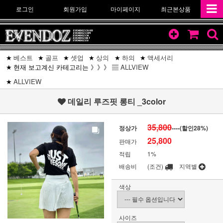
로그인
회원가입
마이페이지
최근본상품
베스트
골프
셋업
상의
하의
액세서리
현재 보고계신 카테고리는 》》》 ▤
ALLVIEW
ALLVIEW
데일리 루즈핏 롱티 _3color
35,800
정상가
----(할인
28
%)
25,800
판매가
적립
1%
배송비
(조건)
지역별
색상
사이즈