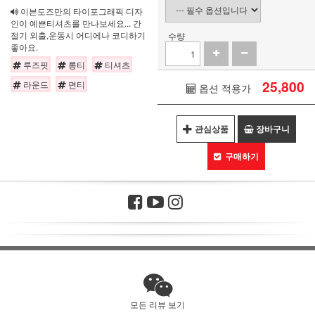
이븐도즈만의 타이포그래픽 디자
인이 예쁜티셔츠를 만나보세요... 간
절기 외출,운동시 어디에나 코디하기
수량
좋아요.
루즈핏
롱티
티셔츠
25,800
라운드
면티
옵션 적용가
관심상품
장바구니
구매하기
모든 리뷰 보기