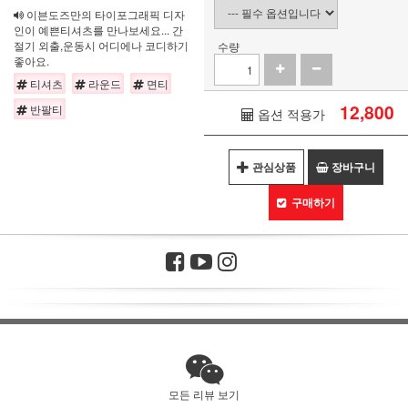
이븐도즈만의 타이포그래픽 디자
인이 예쁜티셔츠를 만나보세요... 간
절기 외출,운동시 어디에나 코디하기
수량
좋아요.
티셔츠
라운드
면티
12,800
반팔티
옵션 적용가
관심상품
장바구니
구매하기
모든 리뷰 보기