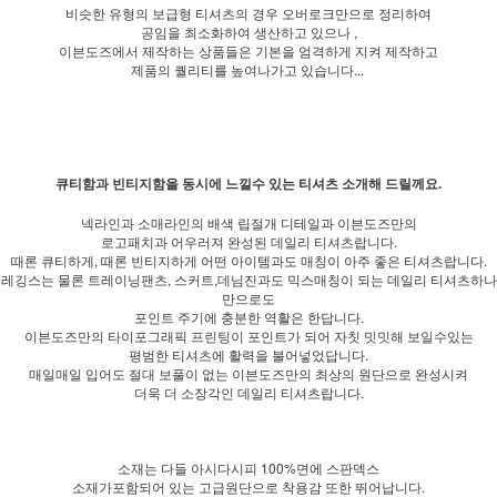
비슷한 유형의 보급형 티셔츠의 경우 오버로크만으로 정리하여
공임을 최소화하여 생산하고 있으나 ,
이븐도즈에서 제작하는 상품들은 기본을 엄격하게 지켜 제작하고
제품의 퀄리티를 높여나가고 있습니다...
큐티함과 빈티지함을 동시에 느낄수 있는 티셔츠 소개해 드릴께요.
넥라인과 소매라인의 배색 립절개 디테일과 이븐도즈만의
로고패치과 어우러져 완성된 데일리 티셔츠랍니다.
때론 큐티하게, 때론 빈티지하게 어떤 아이템과도 매칭이 아주 좋은 티셔츠랍니다.
레깅스는 물론 트레이닝팬츠, 스커트,데님진과도 믹스매칭이 되는 데일리 티셔츠하나
만으로도
포인트 주기에 충분한 역활은 한답니다.
이븐도즈만의 타이포그래픽 프린팅이 포인트가 되어 자칫 밋밋해 보일수있는
평범한 티셔츠에 활력을 불어넣었답니다.
매일매일 입어도 절대 보풀이 없는 이븐도즈만의 최상의 원단으로 완성시켜
더욱 더 소장각인 데일리 티셔츠랍니다.
소재는 다들 아시다시피 100%면에 스판덱스
소재가포함되어 있는 고급원단으로 착용감 또한 뛰어납니다.