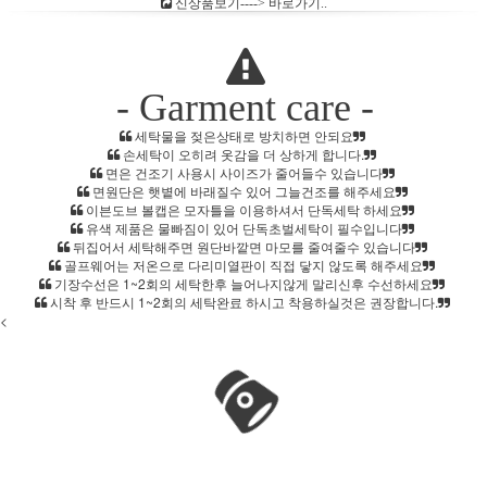
신상품보기----> 바로가기..
- Garment care -
세탁물을 젖은상태로 방치하면 안되요
손세탁이 오히려 옷감을 더 상하게 합니다.
면은 건조기 사용시 사이즈가 줄어들수 있습니다
면원단은 햇볕에 바래질수 있어 그늘건조를 해주세요
이븐도브 볼캡은 모자틀을 이용하셔서 단독세탁 하세요
유색 제품은 물빠짐이 있어 단독초벌세탁이 필수입니다
뒤집어서 세탁해주면 원단바깥면 마모를 줄여줄수 있습니다
골프웨어는 저온으로 다리미열판이 직접 닿지 않도록 해주세요
기장수선은 1~2회의 세탁한후 늘어나지않게 말리신후 수선하세요
시착 후 반드시 1~2회의 세탁완료 하시고 착용하실것은 권장합니다.
<