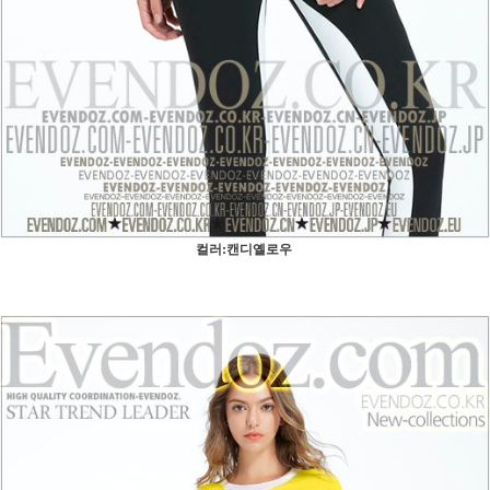
컬러:캔디옐로우