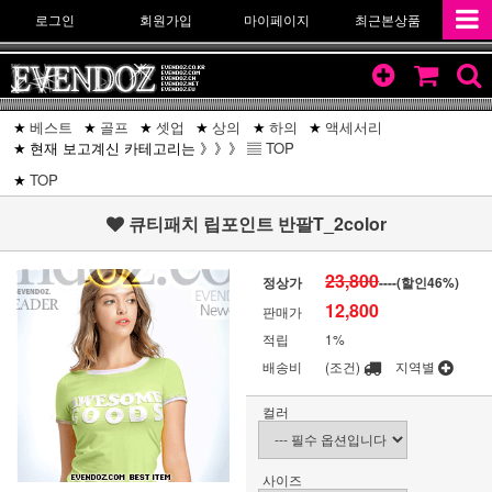
로그인
회원가입
마이페이지
최근본상품
베스트
골프
셋업
상의
하의
액세서리
현재 보고계신 카테고리는 》》》 ▤
TOP
TOP
큐티패치 립포인트 반팔T_2color
23,800
정상가
----(할인
46
%)
12,800
판매가
적립
1%
배송비
(조건)
지역별
컬러
사이즈