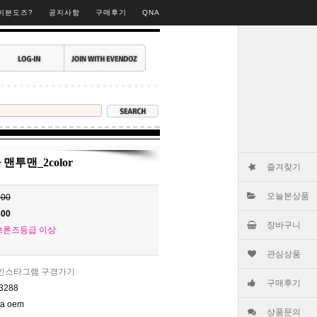
▶
이븐도즈?
공지사항
구매후기
QNA
맨투맨_2color
즐겨찾기
오늘본상품
600
800
장바구니
브론즈등급 이상
관심상품
인스타그램 구경가기
구매후기
3288
na oem
상품문의