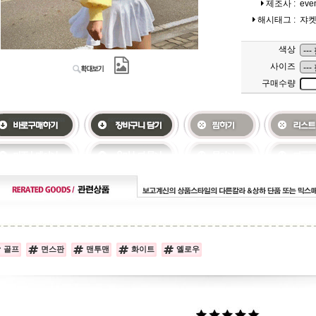
제조사 :
eve
해시태그 :
쟈
색상
사이즈
구매수량
골프
면스판
맨투맨
화이트
옐로우