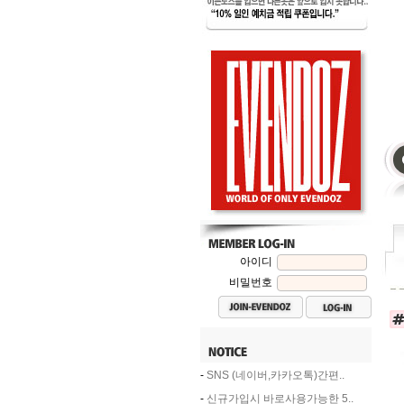
아이디
비밀번호
-
SNS (네이버,카카오톡)간편..
-
신규가입시 바로사용가능한 5..