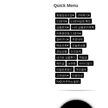
10
-
Quick Menu
1
하이웨이스트 아노락 6line 팬츠_2color
2
아노락 하프집업 쟈켓_3color
회원정보수정♥
구매후기♥
1:1문의♥
1:1문의답변 확인
3
골지 반지퍼 반팔T_3color
상품문의♥
나의 상품문의목록
4
쿨링 아노락 아웃포켓팬츠_블랙
비회원전용 1:1문의♥
5
비비드 집업쟈켓_2color
장바구니♥
주문내역
6
에어리 시크 라이오셀 반팔티_크림화이
배송조회♥
오늘본상품
관심상품
조건검색
내가쓴 상품후기
적립금
예치금
내쿠폰
아이디찾기
비밀번호찾기
개인결제
고객센터♥
이용안내
FaQ(자주하는질문)