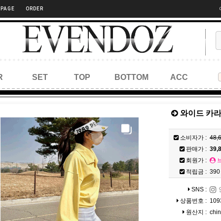
 PAGE
ORDER
R
SET
TOP
BOTTOM
ACC
와이드 카라 
소비자가 :
48,
판매가 :
39,
회원가 :
적립금 :
390
SNS :
상품번호 :
109
원산지 :
chi