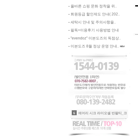
-
올바른 쇼핑 문화 정착을 위..
-
회원등급 할인제도 안내( 202..
-
세탁시 안내 및 주의사항을..
-
필독>이용후기 사용방법 안내
-
"evendoz" 이븐도즈의 독점상..
-
이븐도즈 8월 정상 운영 안내..
7
립포인트 윙클SK_민트
8
쿨링 아노락 아웃포켓팬츠_샤인그레이
9
-