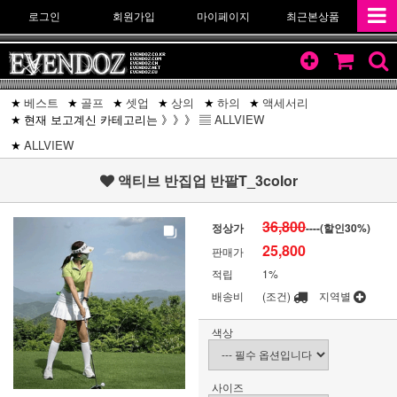
로그인
회원가입
마이페이지
최근본상품
베스트
골프
셋업
상의
하의
액세서리
현재 보고계신 카테고리는 》》》 ▤
ALLVIEW
ALLVIEW
액티브 반집업 반팔T_3color
36,800
정상가
----(할인
30
%)
25,800
판매가
적립
1%
배송비
(조건)
지역별
색상
사이즈