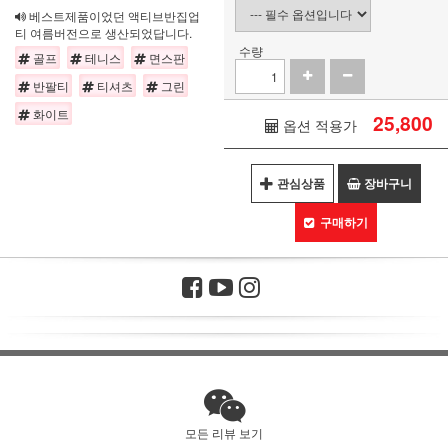
베스트제품이었던 액티브반집업
티 여름버전으로 생산되었답니다.
수량
골프
테니스
면스판
반팔티
티셔츠
그린
화이트
25,800
옵션 적용가
관심상품
장바구니
구매하기
모든 리뷰 보기