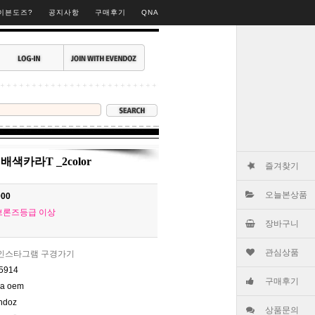
▶
이븐도즈?
공지사항
구매후기
QNA
색카라T _2color
즐겨찾기
오늘본상품
000
브론즈등급 이상
장바구니
관심상품
인스타그램 구경가기
5914
구매후기
na oem
ndoz
상품문의