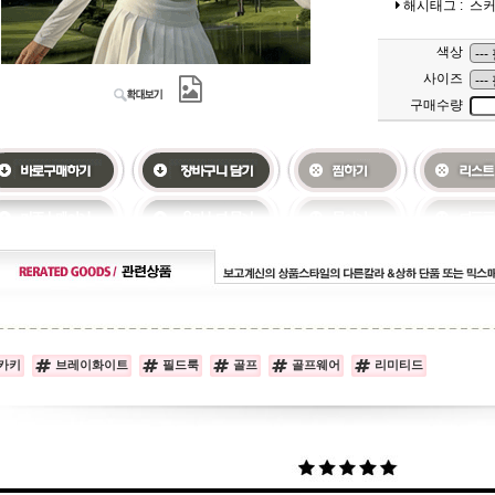
해시태그 :
스
색상
사이즈
구매수량
카키
브레이화이트
필드룩
골프
골프웨어
리미티드