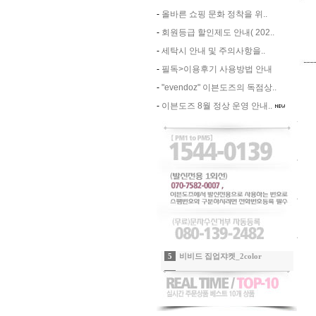
-
올바른 쇼핑 문화 정착을 위..
-
회원등급 할인제도 안내( 202..
-
세탁시 안내 및 주의사항을..
-
필독>이용후기 사용방법 안내
-
"evendoz" 이븐도즈의 독점상..
-
이븐도즈 8월 정상 운영 안내..
7
립포인트 윙클SK_민트
8
쿨링 아노락 아웃포켓팬츠_샤인그레이
9
-