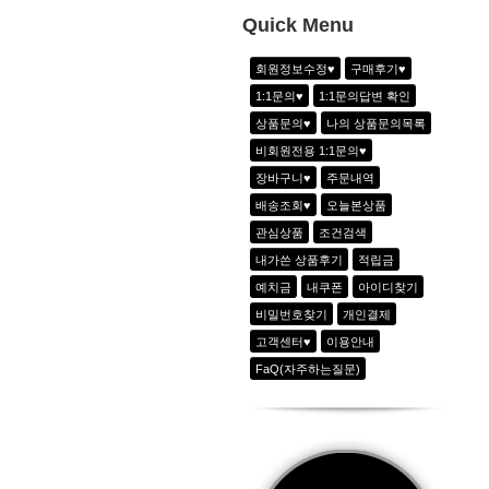
10
-
Quick Menu
1
하이웨이스트 아노락 6line 팬츠_2color
회원정보수정♥
구매후기♥
2
아노락 하프집업 쟈켓_3color
1:1문의♥
1:1문의답변 확인
3
골지 반지퍼 반팔T_3color
상품문의♥
나의 상품문의목록
4
쿨링 아노락 아웃포켓팬츠_블랙
비회원전용 1:1문의♥
5
비비드 집업쟈켓_2color
장바구니♥
주문내역
6
에어리 시크 라이오셀 반팔티_크림화이
배송조회♥
오늘본상품
관심상품
조건검색
내가쓴 상품후기
적립금
예치금
내쿠폰
아이디찾기
비밀번호찾기
개인결제
고객센터♥
이용안내
FaQ(자주하는질문)