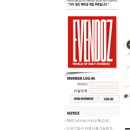
아이디
비밀번호
-
SNS (네이버,카카오톡)간편..
-
신규가입시 바로사용가능한 5..