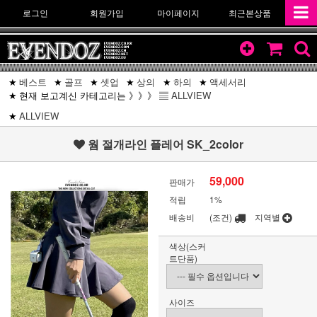
로그인
회원가입
마이페이지
최근본상품
베스트
골프
셋업
상의
하의
액세서리
현재 보고계신 카테고리는 》》》 ▤
ALLVIEW
ALLVIEW
웜 절개라인 플레어 SK_2color
59,000
판매가
적립
1%
배송비
(조건)
지역별
색상(스커
트단품)
사이즈