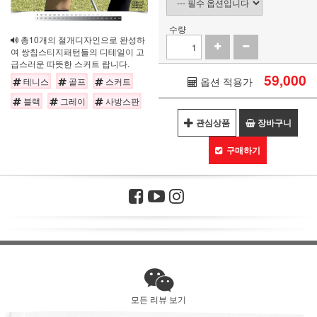
수량
총10개의 절개디자인으로 완성하
여 쌍침스티지패턴들의 디테일이 고
급스러운 따뜻한 스커트 랍니다.
59,000
옵션 적용가
테니스
골프
스커트
블랙
그레이
사방스판
관심상품
장바구니
구매하기
모든 리뷰 보기