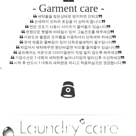
- Garment care -
세탁물을 젖은상태로 방치하면 안되요
홈으로가기
손세탁이 오히려 옷감을 더 상하게 합니다.
이전페이지
면은 건조기 사용시 사이즈가 줄어들수 있습니다
면원단은 햇볕에 바래질수 있어 그늘건조를 해주세요
관련상품..
이븐도브 볼캡은 모자틀을 이용하셔서 단독세탁 하세요
유색 제품은 물빠짐이 있어 단독초벌세탁이 필수입니다
상품문의하기
뒤집어서 세탁해주면 원단바깥면 마모를 줄여줄수 있습니다
골프웨어는 저온으로 다리미열판이 직접 닿지 않도록 해주세요
전체상품후기
기장수선은 1~2회의 세탁한후 늘어나지않게 말리신후 수선하세요
신상품보기
시착 후 반드시 1~2회의 세탁완료 하시고 착용하실것은 권장합니다.
<
회원가입