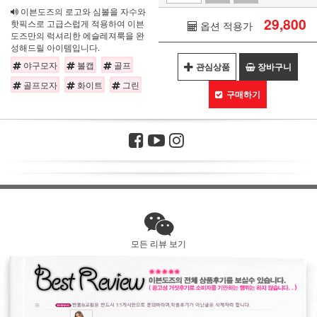
이븐도즈의 로고와 심볼을 자수와
29,800
핫픽스로 고급스럽게 적용하여 이븐
옵션 적용가
도즈만의 럭셔리한 에슬레져룩을 완
성해드릴 아이템입니다.
야구모자
볼캡
골프
관심상품
장바구니
골프모자
화이트
그린
구매하기
모든 리뷰 보기