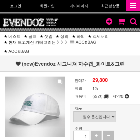
로그인
회원가입
마이페이지
최근본상품
베스트
골프
셋업
상의
하의
액세서리
현재 보고계신 카테고리는 》》》 ▤
ACC&BAG
ACC&BAG
(new)Evendoz 시그니쳐 자수캡_화이트&그린
29,800
판매가
적립
1%
배송비
(조건)
지역별
Size
수량