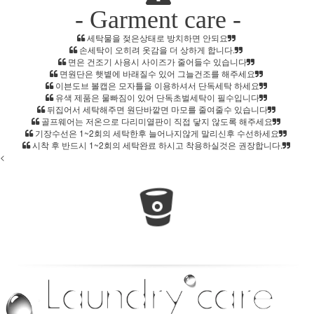
- Garment care -
홈으로가기
세탁물을 젖은상태로 방치하면 안되요
손세탁이 오히려 옷감을 더 상하게 합니다.
이전페이지
면은 건조기 사용시 사이즈가 줄어들수 있습니다
면원단은 햇볕에 바래질수 있어 그늘건조를 해주세요
관련상품..
이븐도브 볼캡은 모자틀을 이용하셔서 단독세탁 하세요
유색 제품은 물빠짐이 있어 단독초벌세탁이 필수입니다
상품문의하기
뒤집어서 세탁해주면 원단바깥면 마모를 줄여줄수 있습니다
골프웨어는 저온으로 다리미열판이 직접 닿지 않도록 해주세요
전체상품후기
기장수선은 1~2회의 세탁한후 늘어나지않게 말리신후 수선하세요
신상품보기
시착 후 반드시 1~2회의 세탁완료 하시고 착용하실것은 권장합니다.
<
회원가입