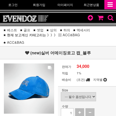
로그인
회원가입
마이페이지
최근본상품
베스트
골프
셋업
상의
하의
액세서리
현재 보고계신 카테고리는 》》》 ▤
ACC&BAG
ACC&BAG
(new)실버 어메이징로고 캡_블루
34,000
판매가
적립
1%
배송비
(조건)
지역별
Size
수량