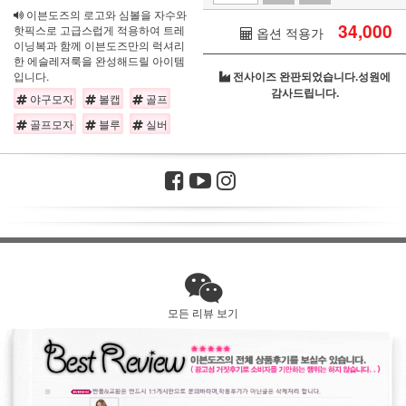
이븐도즈의 로고와 심볼을 자수와
34,000
핫픽스로 고급스럽게 적용하여 트레
옵션 적용가
이닝복과 함께 이븐도즈만의 럭셔리
한 에슬레져룩을 완성해드릴 아이템
입니다.
전사이즈 완판되었습니다.성원에
감사드립니다.
야구모자
볼캡
골프
골프모자
블루
실버
모든 리뷰 보기