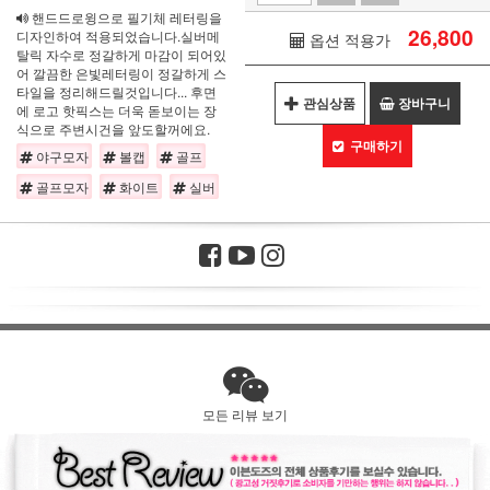
핸드드로윙으로 필기체 레터링을
26,800
디자인하여 적용되었습니다.실버메
옵션 적용가
탈릭 자수로 정갈하게 마감이 되어있
어 깔끔한 은빛레터링이 정갈하게 스
타일을 정리해드릴것입니다... 후면
관심상품
장바구니
에 로고 핫픽스는 더욱 돋보이는 장
식으로 주변시건을 앞도할꺼에요.
구매하기
야구모자
볼캡
골프
골프모자
화이트
실버
모든 리뷰 보기