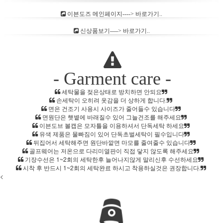
이븐도즈 메인페이지----> 바로가기..
홈으로가기
신상품보기----> 바로가기..
이전페이지
관련상품..
상품문의하기
- Garment care -
전체상품후기
세탁물을 젖은상태로 방치하면 안되요
손세탁이 오히려 옷감을 더 상하게 합니다.
신상품보기
면은 건조기 사용시 사이즈가 줄어들수 있습니다
회원가입
면원단은 햇볕에 바래질수 있어 그늘건조를 해주세요
이븐도브 볼캡은 모자틀을 이용하셔서 단독세탁 하세요
유색 제품은 물빠짐이 있어 단독초벌세탁이 필수입니다
뒤집어서 세탁해주면 원단바깥면 마모를 줄여줄수 있습니다
골프웨어는 저온으로 다리미열판이 직접 닿지 않도록 해주세요
기장수선은 1~2회의 세탁한후 늘어나지않게 말리신후 수선하세요
시착 후 반드시 1~2회의 세탁완료 하시고 착용하실것은 권장합니다.
<