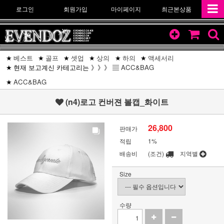
로그인
회원가입
마이페이지
최근본상품
베스트
골프
셋업
상의
하의
액세서리
현재 보고계신 카테고리는 》》》 ▤
ACC&BAG
ACC&BAG
(n4)로고 컨버젼 볼캡_화이트
26,800
판매가
적립
1%
배송비
(조건)
지역별
Size
수량