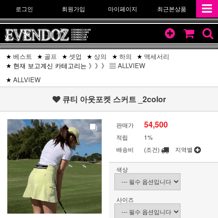
로그인
회원가입
마이페이지
최근본상품
베스트
골프
셋업
상의
하의
액세서리
현재 보고계신 카테고리는 》》》 ▤
ALLVIEW
ALLVIEW
큐티 아웃포켓 스커트 _2color
54,500
판매가
적립
1%
배송비
(조건)
지역별
색상
사이즈