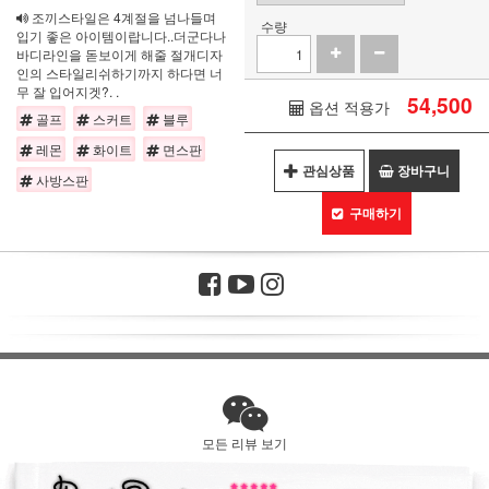
조끼스타일은 4계절을 넘나들며
수량
입기 좋은 아이템이랍니다..더군다나
바디라인을 돋보이게 해줄 절개디자
인의 스타일리쉬하기까지 하다면 너
무 잘 입어지겟?. .
54,500
옵션 적용가
골프
스커트
블루
레몬
화이트
면스판
관심상품
장바구니
사방스판
구매하기
모든 리뷰 보기