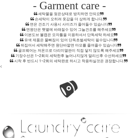
- Garment care -
세탁물을 젖은상태로 방치하면 안되요
손세탁이 오히려 옷감을 더 상하게 합니다.
면은 건조기 사용시 사이즈가 줄어들수 있습니다
면원단은 햇볕에 바래질수 있어 그늘건조를 해주세요
이븐도브 볼캡은 모자틀을 이용하셔서 단독세탁 하세요
유색 제품은 물빠짐이 있어 단독초벌세탁이 필수입니다
뒤집어서 세탁해주면 원단바깥면 마모를 줄여줄수 있습니다
골프웨어는 저온으로 다리미열판이 직접 닿지 않도록 해주세요
기장수선은 1~2회의 세탁한후 늘어나지않게 말리신후 수선하세요
시착 후 반드시 1~2회의 세탁완료 하시고 착용하실것은 권장합니다.
<