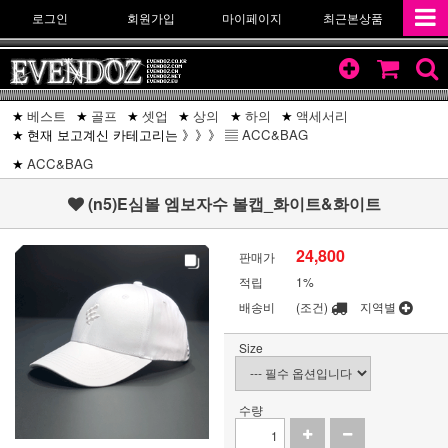
로그인
회원가입
마이페이지
최근본상품
베스트
골프
셋업
상의
하의
액세서리
현재 보고계신 카테고리는 》》》 ▤
ACC&BAG
ACC&BAG
(n5)E심볼 엠보자수 볼캡_화이트&화이트
24,800
판매가
적립
1%
배송비
(조건)
지역별
Size
수량