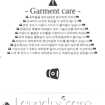
- Garment care -
세탁물을 젖은상태로 방치하면 안되요
손세탁이 오히려 옷감을 더 상하게 합니다.
면은 건조기 사용시 사이즈가 줄어들수 있습니다
면원단은 햇볕에 바래질수 있어 그늘건조를 해주세요
이븐도브 볼캡은 모자틀을 이용하셔서 단독세탁 하세요
유색 제품은 물빠짐이 있어 단독초벌세탁이 필수입니다
뒤집어서 세탁해주면 원단바깥면 마모를 줄여줄수 있습니다
골프웨어는 저온으로 다리미열판이 직접 닿지 않도록 해주세요
기장수선은 1~2회의 세탁한후 늘어나지않게 말리신후 수선하세요
시착 후 반드시 1~2회의 세탁완료 하시고 착용하실것은 권장합니다.
<