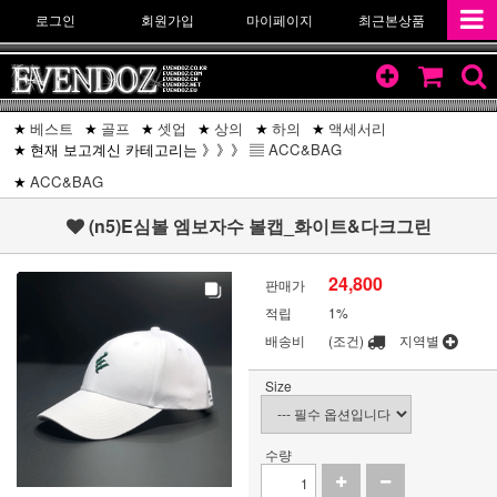
로그인
회원가입
마이페이지
최근본상품
베스트
골프
셋업
상의
하의
액세서리
현재 보고계신 카테고리는 》》》 ▤
ACC&BAG
ACC&BAG
(n5)E심볼 엠보자수 볼캡_화이트&다크그린
24,800
판매가
적립
1%
배송비
(조건)
지역별
Size
수량