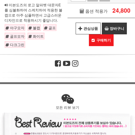
이븐도즈의 로고 알파벳 대문자E
24,800
를 심볼화하여 스케치하여 적용한 볼
옵션 적용가
캡으로 아주 심플하면서 고급스러운
디자인으로 착용하시기 좋답니다.
야구모자
볼캡
골프
관심상품
장바구니
골프모자
화이트
구매하기
다크그린
모든 리뷰 보기