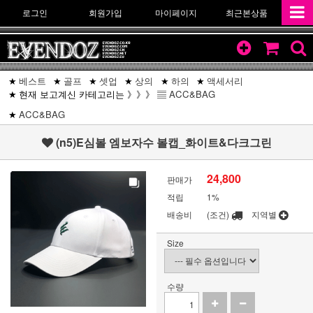
로그인
회원가입
마이페이지
최근본상품
베스트
골프
셋업
상의
하의
액세서리
현재 보고계신 카테고리는 》》》 ▤
ACC&BAG
ACC&BAG
(n5)E심볼 엠보자수 볼캡_화이트&다크그린
24,800
판매가
적립
1%
배송비
(조건)
지역별
Size
수량