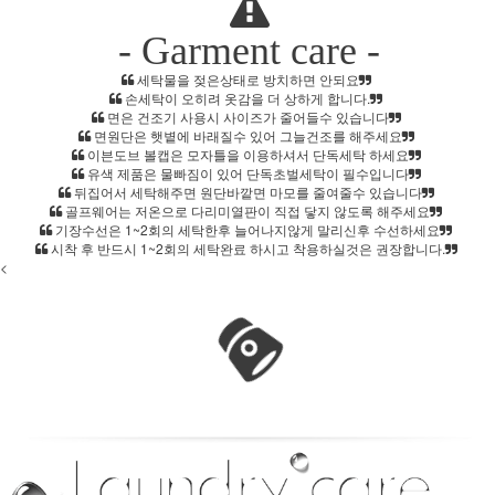
- Garment care -
세탁물을 젖은상태로 방치하면 안되요
손세탁이 오히려 옷감을 더 상하게 합니다.
면은 건조기 사용시 사이즈가 줄어들수 있습니다
면원단은 햇볕에 바래질수 있어 그늘건조를 해주세요
이븐도브 볼캡은 모자틀을 이용하셔서 단독세탁 하세요
유색 제품은 물빠짐이 있어 단독초벌세탁이 필수입니다
뒤집어서 세탁해주면 원단바깥면 마모를 줄여줄수 있습니다
골프웨어는 저온으로 다리미열판이 직접 닿지 않도록 해주세요
기장수선은 1~2회의 세탁한후 늘어나지않게 말리신후 수선하세요
시착 후 반드시 1~2회의 세탁완료 하시고 착용하실것은 권장합니다.
<