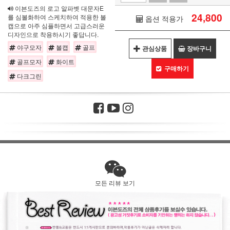
이븐도즈의 로고 알파벳 대문자E
24,800
를 심볼화하여 스케치하여 적용한 볼
옵션 적용가
캡으로 아주 심플하면서 고급스러운
디자인으로 착용하시기 좋답니다.
야구모자
볼캡
골프
관심상품
장바구니
골프모자
화이트
구매하기
다크그린
모든 리뷰 보기