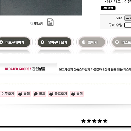
해시태그 :
이
Size
구매수량
야구모자
볼캡
골프
골프모자
블랙