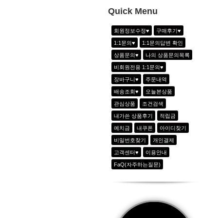
1
쿨링 아노락 아웃포켓팬츠_샤인그레이
Quick Menu
2
스팽글 자수 라운드T_2color
회원정보수정♥
구매후기♥
3
레트로 크랙 그래픽 Tee_2color
1:1문의♥
1:1문의답변 확인
4
비비드 핑크 배색카라티_화이트
상품문의♥
나의 상품문의목록
5
그래피티 힙스터 Tee_2color
비회원전용 1:1문의♥
6
애플커브 포켓_스커트_3color
장바구니♥
주문내역
7
로고 립테크 팬츠_머스타드
배송조회♥
오늘본상품
관심상품
조건검색
내가쓴 상품후기
적립금
예치금
내쿠폰
아이디찾기
비밀번호찾기
개인결제
고객센터♥
이용안내
FaQ(자주하는질문)