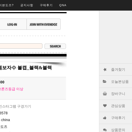
▶
이븐도즈?
공지사항
구매후기
QNA
볼 엠보자수 볼캡_블랙&블랙
즐겨찾기
오늘본상품
800
브론즈등급 이상
장바구니
관심상품
인스타그램 구경가기
8578
구매후기
 china
븐도즈
상품문의