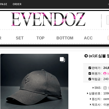
 PAGE
ORDER
R
SET
TOP
BOTTOM
ACC
(n5)E심
판매가 :
24,
회원가 :
적립금 :
240
SNS :
상품번호 :
109
원산지 :
oem
제조사 :
이