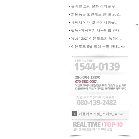
-
올바른 쇼핑 문화 정착을 위..
-
회원등급 할인제도 안내( 202..
-
세탁시 안내 및 주의사항을..
-
필독>이용후기 사용방법 안내
-
"evendoz" 이븐도즈의 독점상..
-
이븐도즈 8월 정상 운영 안내..
8
썸머 배색패치포인트 팬츠 _3color
9
쿨링 하이텐션 카라반팔티_3color
10
하이로우_플리츠SK_인디핑크(신상할인