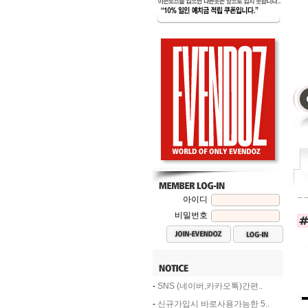
아이디
비밀번호
-
SNS (네이버,카카오톡)간편..
-
신규가입시 바로사용가능한 5..