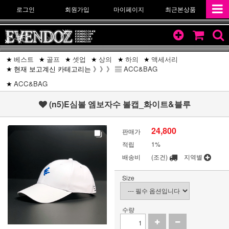
로그인
회원가입
마이페이지
최근본상품
베스트
골프
셋업
상의
하의
액세서리
현재 보고계신 카테고리는 》》》 ▤
ACC&BAG
ACC&BAG
(n5)E심볼 엠보자수 볼캡_화이트&블루
24,800
판매가
적립
1%
배송비
(조건)
지역별
Size
수량