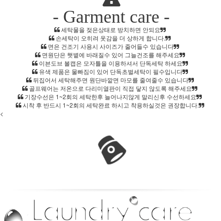
- Garment care -
세탁물을 젖은상태로 방치하면 안되요
손세탁이 오히려 옷감을 더 상하게 합니다.
면은 건조기 사용시 사이즈가 줄어들수 있습니다
면원단은 햇볕에 바래질수 있어 그늘건조를 해주세요
이븐도브 볼캡은 모자틀을 이용하셔서 단독세탁 하세요
유색 제품은 물빠짐이 있어 단독초벌세탁이 필수입니다
뒤집어서 세탁해주면 원단바깥면 마모를 줄여줄수 있습니다
골프웨어는 저온으로 다리미열판이 직접 닿지 않도록 해주세요
기장수선은 1~2회의 세탁한후 늘어나지않게 말리신후 수선하세요
시착 후 반드시 1~2회의 세탁완료 하시고 착용하실것은 권장합니다.
<