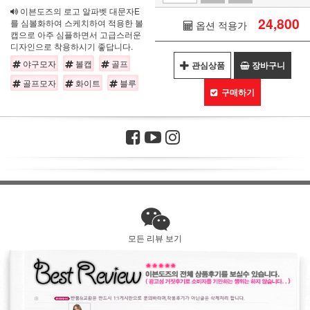
이븐도즈의 로고 알파벳 대문자E
24,800
를 심볼화하여 스케치하여 적용한 볼
옵션 적용가
캡으로 아주 심플하면서 고급스러운
디자인으로 착용하시기 좋답니다.
야구모자
볼캡
골프
관심상품
장바구니
골프모자
화이트
블루
구매하기
모든 리뷰 보기