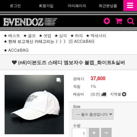
로그인
회원가입
마이페이지
최근본상품
베스트
골프
셋업
상의
하의
액세서리
현재 보고계신 카테고리는 》》》 ▤
ACC&BAG
ACC&BAG
(n6)이븐도즈 스테디 엠보자수 볼캡_화이트&실버
37,800
판매가
적립
1%
배송비
(조건)
지역별
Size
수량