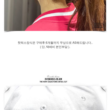
홈으로가기
이전페이지
관련상품..
상품문의하기
핫픽스장식은 구매후 6개월까지 무상으로 AS해드립니다..
전체상품후기
( 단, 택배비 본인부담 ).
신상품보기
회원가입