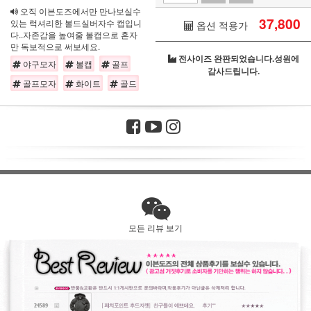
오직 이븐도즈에서만 만나보실수
37,800
있는 럭셔리한 볼드실버자수 캡입니
옵션 적용가
다..자존감을 높여줄 볼캡으로 혼자
만 독보적으로 써보세요.
전사이즈 완판되었습니다.성원에
야구모자
볼캡
골프
감사드립니다.
골프모자
화이트
골드
모든 리뷰 보기