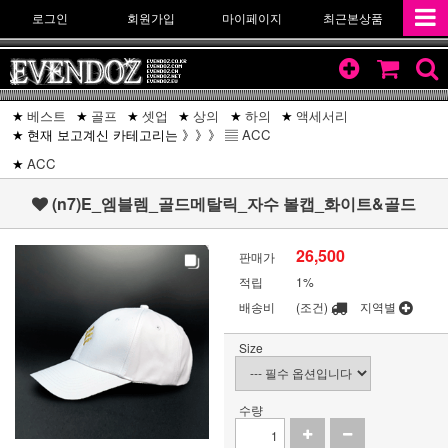
로그인
회원가입
마이페이지
최근본상품
베스트
골프
셋업
상의
하의
액세서리
현재 보고계신 카테고리는 》》》 ▤
ACC
ACC
(n7)E_엠블렘_골드메탈릭_자수 볼캡_화이트&골드
26,500
판매가
적립
1%
배송비
(조건)
지역별
Size
수량