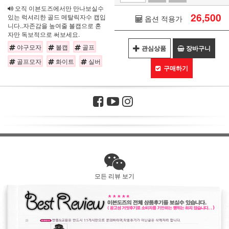
오직 이븐도즈에서만 만나보실수
26,500
있는 럭셔리한 골드 메탈릭자수 캡입
옵션 적용가
니다..자존감을 높여줄 볼캡으로 혼
자만 독보적으로 써보세요.
야구모자
볼캡
골프
관심상품
장바구니
골프모자
화이트
실버
구매하기
모든 리뷰 보기