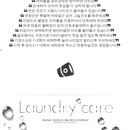
세탁물을 젖은상태로 방치하면 안되요
손세탁이 오히려 옷감을 더 상하게 합니다.
면은 건조기 사용시 사이즈가 줄어들수 있습니다
면원단은 햇볕에 바래질수 있어 그늘건조를 해주세요
홈으로가기
이븐도브 볼캡은 모자틀을 이용하셔서 단독세탁 하세요
이전페이지
유색 제품은 물빠짐이 있어 단독초벌세탁이 필수입니다
뒤집어서 세탁해주면 원단바깥면 마모를 줄여줄수 있습니다
관련상품..
골프웨어는 저온으로 다리미열판이 직접 닿지 않도록 해주세요
기장수선은 1~2회의 세탁한후 늘어나지않게 말리신후 수선하세요
상품문의하기
시착 후 반드시 1~2회의 세탁완료 하시고 착용하실것은 권장합니다.
<
전체상품후기
신상품보기
회원가입