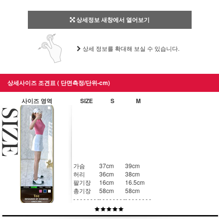
상세정보 새창에서 열어보기
상세 정보를 확대해 보실 수 있습니다.
상세사이즈 조견표 ( 단면측정/단위-cm)
사이즈 영역
SIZE
S
M
가슴
37cm
39cm
허리
36cm
38cm
팔기장
16cm
16.5cm
총기장
58cm
58cm
- - - - - - - -
- - - - - - - -
- - - - - - - -