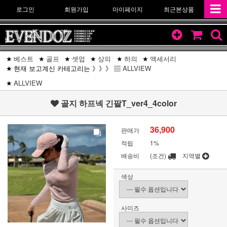
로그인
회원가입
마이페이지
최근본상품
베스트
골프
셋업
상의
하의
액세서리
현재 보고계신 카테고리는 》》》 ▤
ALLVIEW
ALLVIEW
골지 하프넥 긴팔T_ver4_4color
36,900
판매가
적립
1%
배송비
(조건)
지역별
색상
사이즈