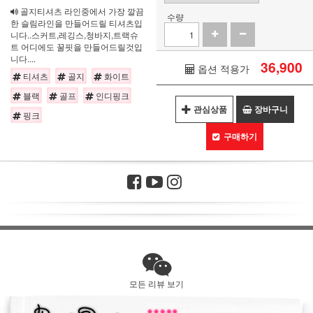
골지티셔츠 라인중에서 가장 깔끔
수량
한 슬림라인을 만들어드릴 티셔츠입
니다..스커트,레깅스,청바지,트랙슈
트 어디에도 꿀핏을 만들어드릴것입
니다....
36,900
옵션 적용가
티셔츠
골지
화이트
블랙
골프
인디핑크
관심상품
장바구니
핑크
구매하기
모든 리뷰 보기