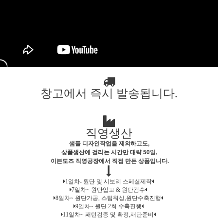
창고에서 즉시 발송됩니다.
직영생산
샘플 디자인작업을 제외하고도,
상품생산에 걸리는 시간만 대략 50일,
이븐도즈 직영공장에서 직접 만든 상품입니다.
1일차- 원단 및 시보리 스페셜제작
7일차~ 원단입고 & 원단검수
8일차~ 원단가공, 스팀워싱,원단수축진행
9일차~ 원단 2회 수축진행
11일차~ 패턴검증 및 확정,재단준비