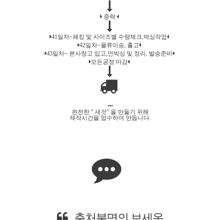
중략
41일차~패킹 및 사이즈별 수량체크,박싱작업
42일차~물류이송, 출고
43일차~ 본사창고 입고,언박싱 및 정리, 발송준비
모든공정 마감
완전한 " 새것" 을 만들기 위해
제작시간을 엄수하여 만듭니다.
어디에서도