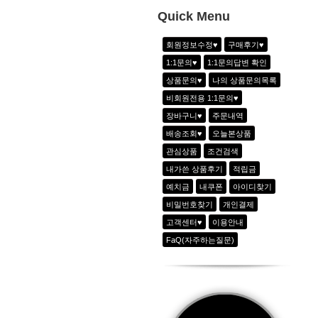
1
쿨링 아노락 아웃포켓팬츠_샤인그레이
Quick Menu
2
골지 V넥 배색 반팔티_2color
회원정보수정♥
구매후기♥
3
스티치 패치포인트 라운드 반팔티_2colo
1:1문의♥
1:1문의답변 확인
4
하이웨이스트8부 조거팬츠_2color
상품문의♥
나의 상품문의목록
5
더블 플리츠 sk_네온그린(속바지장착)
비회원전용 1:1문의♥
6
그래피티 힙스터 Tee_2color
장바구니♥
주문내역
배송조회♥
오늘본상품
관심상품
조건검색
내가쓴 상품후기
적립금
예치금
내쿠폰
아이디찾기
비밀번호찾기
개인결제
고객센터♥
이용안내
FaQ(자주하는질문)