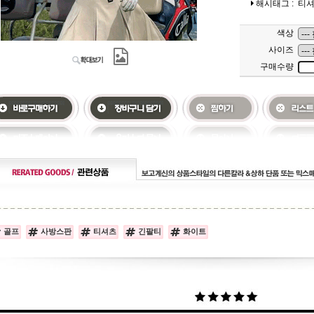
해시태그 :
티
색상
사이즈
구매수량
골프
사방스판
티셔츠
긴팔티
화이트