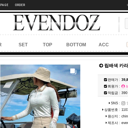
 PAGE
ORDER
R
SET
TOP
BOTTOM
ACC
립배색 카라 
판매가 :
39,
회원가 :
적립금 :
390
SNS :
상품번호 :
110
원산지 :
chi
제조사 :
eve