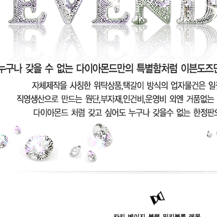
카키, 베이지, 블랙, 밀키블루, 레몬