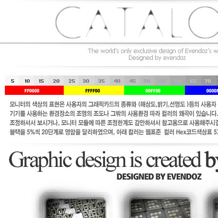
/메탈릭실버