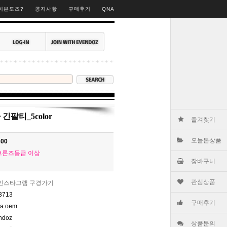
▶
이븐도즈?
공지사항
구매후기
QNA
긴팔티_5color
즐겨찾기
오늘본상품
800
브론즈등급 이상
장바구니
관심상품
인스타그램 구경가기
3713
구매후기
na oem
ndoz
상품문의