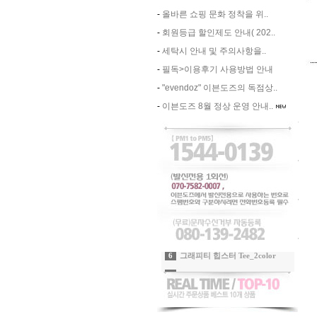
-
올바른 쇼핑 문화 정착을 위..
-
회원등급 할인제도 안내( 202..
-
세탁시 안내 및 주의사항을..
-
필독>이용후기 사용방법 안내
-
"evendoz" 이븐도즈의 독점상..
-
이븐도즈 8월 정상 운영 안내..
7
(new)Evendoz 시그니쳐 자수캡_핑크
8
자수포인트 라운드티_2color
9
에어리 쉬폰 티어드 롱 스커트_화이트
10
투웨이 자수포인트 라운드T_2color