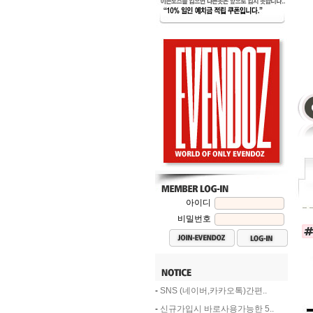
아이디
비밀번호
-
SNS (네이버,카카오톡)간편..
-
신규가입시 바로사용가능한 5..