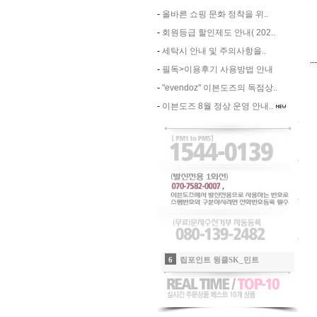
-
올바른 쇼핑 문화 정착을 위..
-
회원등급 할인제도 안내( 202..
-
세탁시 안내 및 주의사항을..
-
필독>이용후기 사용방법 안내
-
"evendoz" 이븐도즈의 독점상..
-
이븐도즈 8월 정상 운영 안내..
8
-
9
-
10
-