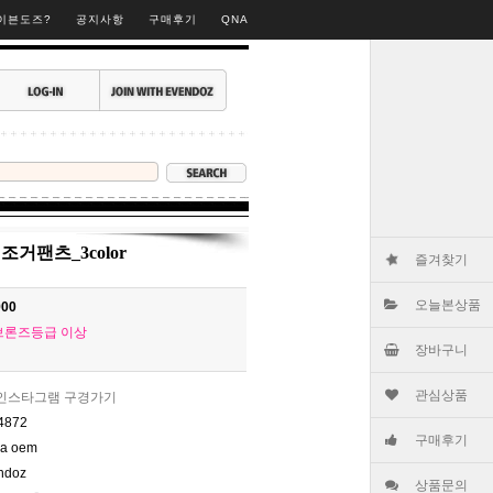
▶
이븐도즈?
공지사항
구매후기
QNA
거팬츠_3color
즐겨찾기
오늘본상품
900
브론즈등급 이상
장바구니
관심상품
인스타그램 구경가기
4872
구매후기
na oem
ndoz
상품문의