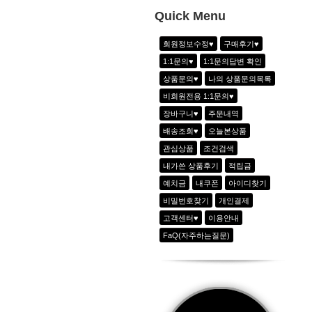
1
아노락 하프집업 쟈켓_3color
Quick Menu
2
골지 반지퍼 반팔T_3color
회원정보수정♥
구매후기♥
3
쿨링 아노락 아웃포켓팬츠_블랙
1:1문의♥
1:1문의답변 확인
4
쿨링 아노락 아웃포켓팬츠_샤인그레이
상품문의♥
나의 상품문의목록
5
비비드 집업쟈켓_2color
비회원전용 1:1문의♥
6
립포인트 윙클SK_민트
장바구니♥
주문내역
7
-
배송조회♥
오늘본상품
관심상품
조건검색
내가쓴 상품후기
적립금
예치금
내쿠폰
아이디찾기
비밀번호찾기
개인결제
고객센터♥
이용안내
FaQ(자주하는질문)