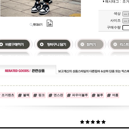
해시태그 :
조
색상
사이즈
구매수량
조거팬츠
블랙
핑크
면스판
파우더블루
블루
여름