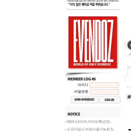
아이디
비밀번호
-
SNS (네이버,카카오톡)간편..
-
신규가입시 바로사용가능한 5..