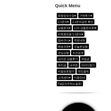
1
쿨링 아노락 아웃포켓팬츠_샤인그레이
Quick Menu
2
골지 V넥 배색 반팔티_2color
회원정보수정♥
구매후기♥
3
스티치 패치포인트 라운드 반팔티_2colo
1:1문의♥
1:1문의답변 확인
4
하이웨이스트8부 조거팬츠_2color
상품문의♥
나의 상품문의목록
5
더블 플리츠 sk_네온그린(속바지장착)
비회원전용 1:1문의♥
6
그래피티 힙스터 Tee_2color
장바구니♥
주문내역
7
(new)Evendoz 시그니쳐 자수캡_핑크
배송조회♥
오늘본상품
관심상품
조건검색
내가쓴 상품후기
적립금
예치금
내쿠폰
아이디찾기
비밀번호찾기
개인결제
고객센터♥
이용안내
FaQ(자주하는질문)