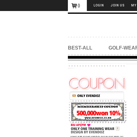
(
)
LOGIN
JOIN US
MY
BEST-ALL
GOLF-WEA