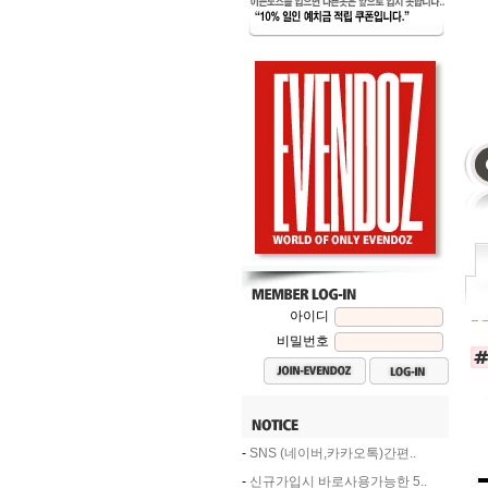
아이디
비밀번호
-
SNS (네이버,카카오톡)간편..
-
신규가입시 바로사용가능한 5..