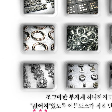
r
/메탈릭실버