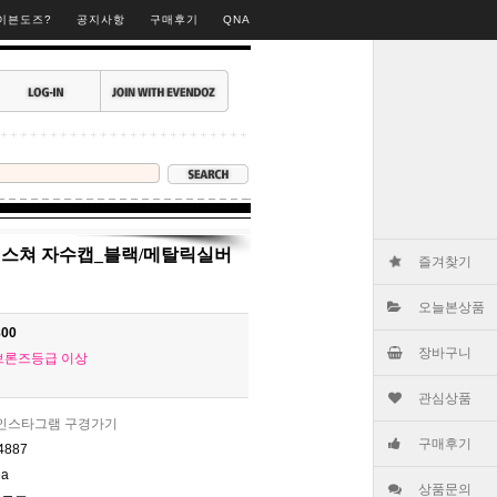
▶
이븐도즈?
공지사항
구매후기
QNA
텍스쳐 자수캡_블랙/메탈릭실버
즐겨찾기
오늘본상품
800
장바구니
브론즈등급 이상
관심상품
인스타그램 구경가기
구매후기
4887
ea
상품문의