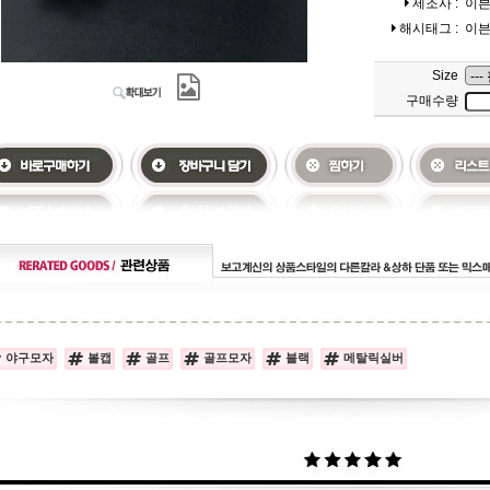
제조사 :
이
해시태그 :
이
Size
구매수량
야구모자
볼캡
골프
골프모자
블랙
메탈릭실버