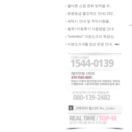
-
올바른 쇼핑 문화 정착을 위..
-
회원등급 할인제도 안내( 202..
-
세탁시 안내 및 주의사항을..
-
필독>이용후기 사용방법 안내
-
"evendoz" 이븐도즈의 독점상..
-
이븐도즈 8월 정상 운영 안내..
8
자수포인트 라운드티_2color
9
에어리 쉬폰 티어드 롱 스커트_화이트
10
투웨이 자수포인트 라운드T_2color