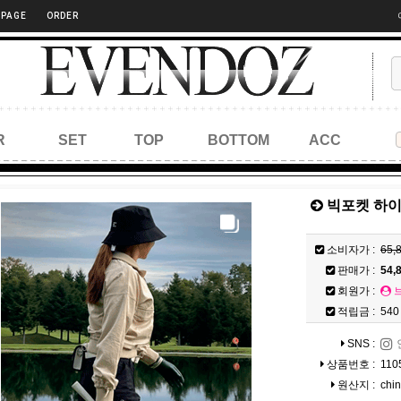
 PAGE
ORDER
R
SET
TOP
BOTTOM
ACC
빅포켓 하
소비자가 :
65,
판매가 :
54,
회원가 :
적립금 :
540
SNS :
상품번호 :
110
원산지 :
chi