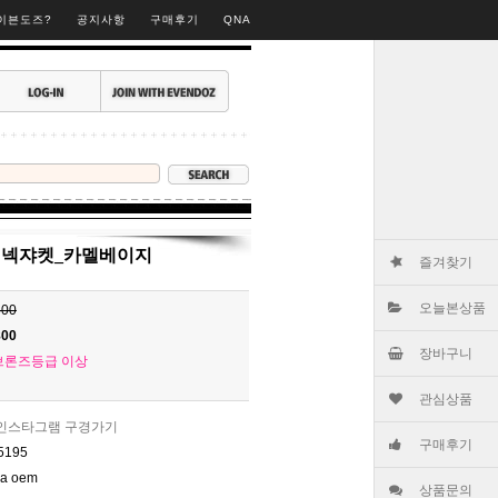
▶
이븐도즈?
공지사항
구매후기
QNA
이넥쟈켓_카멜베이지
즐겨찾기
오늘본상품
800
800
장바구니
브론즈등급 이상
관심상품
인스타그램 구경가기
구매후기
5195
na oem
상품문의