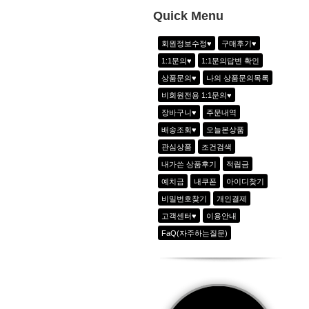
10
-
Quick Menu
1
하이웨이스트 아노락 6line 팬츠_2color
회원정보수정♥
구매후기♥
2
에어리 시크 라이오셀 반팔티_크림화이
1:1문의♥
1:1문의답변 확인
3
배색포인트 플레어 OPS_2color(3차재
상품문의♥
나의 상품문의목록
4
드로우 플레잉 베스트 세트_화이트
비회원전용 1:1문의♥
5
-
장바구니♥
주문내역
6
-
배송조회♥
오늘본상품
관심상품
조건검색
내가쓴 상품후기
적립금
예치금
내쿠폰
아이디찾기
비밀번호찾기
개인결제
고객센터♥
이용안내
FaQ(자주하는질문)