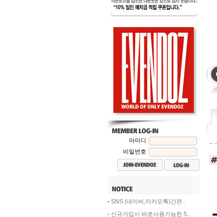
아이디
비밀번호
-
SNS (네이버,카카오톡)간편..
-
신규가입시 바로사용가능한 5..