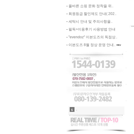
-
올바른 쇼핑 문화 정착을 위..
-
회원등급 할인제도 안내( 202..
-
세탁시 안내 및 주의사항을..
-
필독>이용후기 사용방법 안내
-
"evendoz" 이븐도즈의 독점상..
-
이븐도즈 8월 정상 운영 안내..
7
-
8
-
9
-