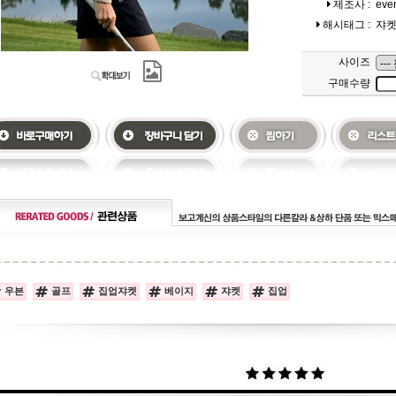
제조사 :
eve
해시태그 :
쟈
사이즈
구매수량
우븐
골프
집업쟈켓
베이지
쟈켓
집업