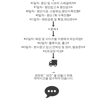
1일차- 원단 및 시보리 스페셜제작
7일차~ 원단입고 & 원단검수
8일차~ 원단가공, 스팀워싱,원단수축진행
9일차~ 원단 2회 수축진행
11일차~ 패턴검증 및 확정,재단준비
중략
41일차~패킹 및 사이즈별 수량체크,박싱작업
42일차~물류이송, 출고
43일차~ 본사창고 입고,언박싱 및 정리, 발송준비
모든공정 마감
완전한 " 새것" 을 만들기 위해
제작시간을 엄수하여 만듭니다.