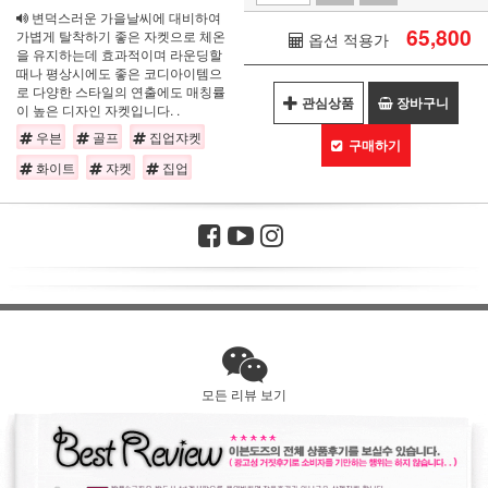
변덕스러운 가을날씨에 대비하여
65,800
가볍게 탈착하기 좋은 자켓으로 체온
옵션 적용가
을 유지하는데 효과적이며 라운딩할
때나 평상시에도 좋은 코디아이템으
로 다양한 스타일의 연출에도 매칭률
관심상품
장바구니
이 높은 디자인 자켓입니다. .
우븐
골프
집업쟈켓
구매하기
화이트
쟈켓
집업
모든 리뷰 보기