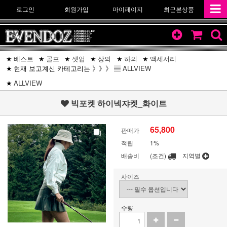
로그인
회원가입
마이페이지
최근본상품
베스트
골프
셋업
상의
하의
액세서리
현재 보고계신 카테고리는 》》》 ▤
ALLVIEW
ALLVIEW
빅포켓 하이넥쟈켓_화이트
65,800
판매가
적립
1%
배송비
(조건)
지역별
사이즈
수량