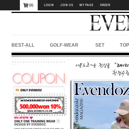
(
0
)
LOGIN
JOIN US
MY PAGE
ORDER
BEST-ALL
GOLF-WEAR
SET
TO