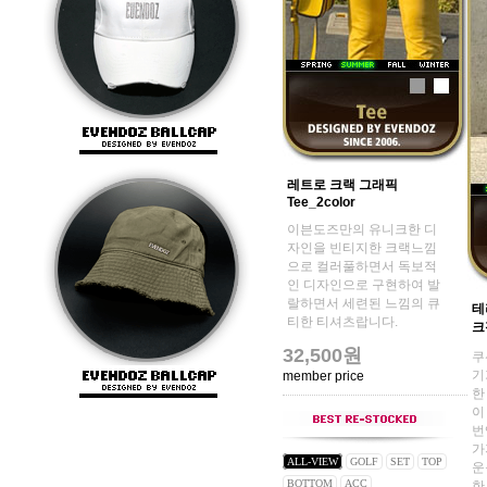
레트로 크랙 그래픽
Tee_2color
이븐도즈만의 유니크한 디
자인을 빈티지한 크랙느낌
으로 컬러풀하면서 독보적
인 디자인으로 구현하여 발
랄하면서 세련된 느낌의 큐
테
티한 티셔츠랍니다.
크
32,500원
쿠
기
member price
한
이
번
가
ALL-VIEW
GOLF
SET
TOP
운
BOTTOM
ACC
한