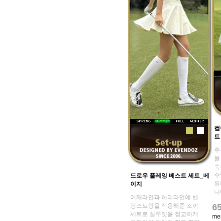
컬
트
주
을
숙
수
드로우 플레잉 베스트 세트_베
유
이지
니
어깨라인과 허리라인에 밴
딩스트링을 적용해준 조끼
6
세트로 실루엣을 정교하게
me