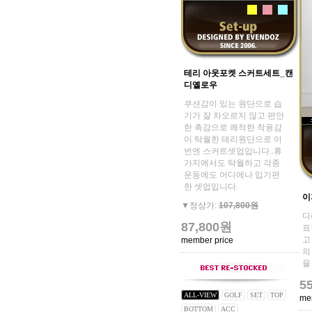
테리 아웃포켓 스커트세트_캔
디옐로우
쿠션감이 있는 원단으로 습
기가 잘 차오르지 않고 편안
한 촉감으로 쾌적한 착용감
이 탁월한 테리원단으로 이
번엔 스커트셋업입니다..휴
가지에서도 탁월하고 각종
운동에도 어디에나 입기편
한 셋업입니다.
이
▼정상가:
107,800원
다
87,800원
표
고
member price
의
을
5
ALL-VIEW
GOLF
SET
TOP
me
BOTTOM
ACC