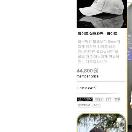
와이드 실버와팬-_화이트
일반적인 볼캡보다 8mm 더
길게 제작된 와이드 브림
(챙)은.다른 볼캡들보다 얼
굴을 더 작아보이게 만들어
주는 매직캡입니다.
44,800원
member price
ALL-VIEW
GOLF
SET
TOP
BOTTOM
ACC