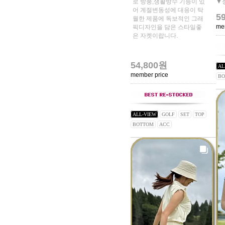
로 방풍,생활방수 기능이 있
▼
어 계절변동성에 대응이 탁
5
월한 제품에 독보적인 그래
me
픽디자인을 담은 스타일좋
은 자켓이랍니다.
54,800원
AL
member price
BO
ALL-VIEW
GOLF
SET
TOP
BOTTOM
ACC