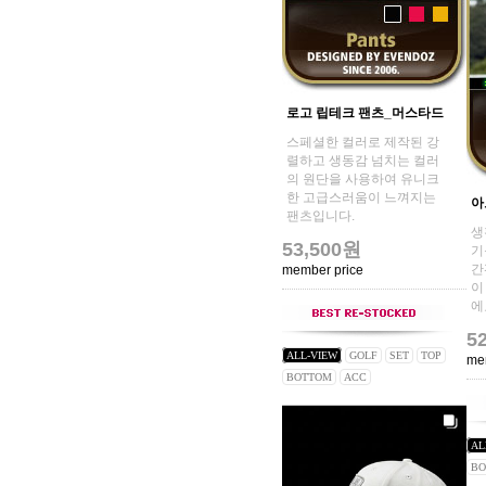
로고 립테크 팬츠_머스타드
스페셜한 컬러로 제작된 강
렬하고 생동감 넘치는 컬러
의 원단을 사용하여 유니크
한 고급스러움이 느껴지는
아
팬츠입니다.
생
53,500원
기
간
member price
이
에
5
ALL-VIEW
GOLF
SET
TOP
me
BOTTOM
ACC
AL
BO