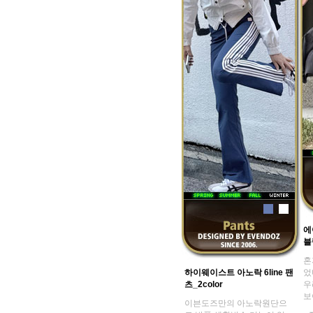
에
블
혼
하이웨이스트 아노락 6line 팬
었
츠_2color
우
보
이븐도즈만의 아노락원단으