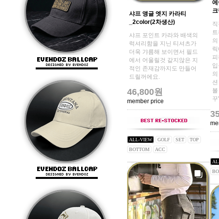
에
크
샤프 앵글 엣지 카라티
_2color(2차생산)
직
트
샤프 포인트 카라와 배색의
의
럭셔리함을 지닌 티셔츠가
릭
더욱 갸름해 보이면서 필드
피
에서 어울릴것 같지않은 지
입
적인 존재감까지도 만들어
의
드릴꺼에요.
션
46,800원
볼
꾸
member price
3
me
ALL-VIEW
GOLF
SET
TOP
BOTTOM
ACC
AL
BO