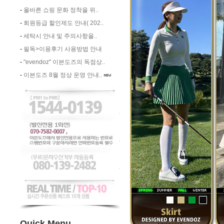
-
올바른 쇼핑 문화 정착을 위..
-
회원등급 할인제도 안내( 202..
-
세탁시 안내 및 주의사항을..
-
필독>이용후기 사용방법 안내
-
"evendoz" 이븐도즈의 독점상..
-
이븐도즈 8월 정상 운영 안내..
Quick Menu