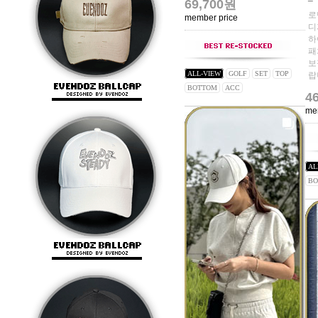
69,700원
로
member price
디
하
패
보
ALL-VIEW
GOLF
SET
TOP
랍니
BOTTOM
ACC
4
me
AL
BO