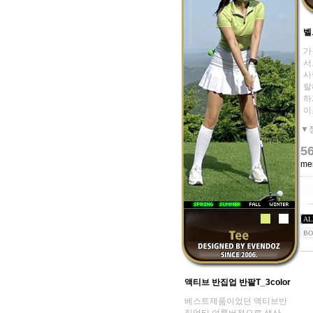
벨
가
서
사
랄
하
이죠
▼
5
me
AL
BO
액티브 반집업 반팔T_3color
베스트제품이었던 액티브반