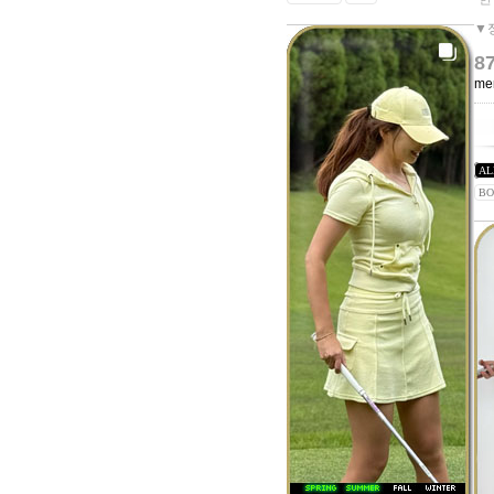
▼
8
me
AL
BO