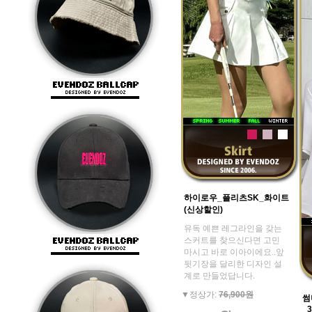
하이로우_플리츠SK_화이트
(신상할인)
유독 예쁜 레그라인을 갖는
스커트를 찾으신다면 고민
마시고 바로 이아이에요..앞
뒷기장을 달리한 디자인 설
계로 만들었답니다.
▼정상가:
76,900원
썸
_3