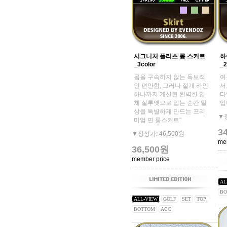
시그니처 플리츠 롱 스커트
하
_3color
_2
몸을 구속하지 않는 독보적
여
인 편안함, 그러나 절개 라인
서
하나까지 계산된 완벽한 입
타
체 실루엣으로 입는 순간 일
입
상을 특별하게 만드는 프리
▼
미엄 면 롱스커트"
3
▼정상가:
46,500원
me
36,500원
member price
AL
BO
ALL-VIEW
GOLF
SET
TOP
BOTTOM
ACC