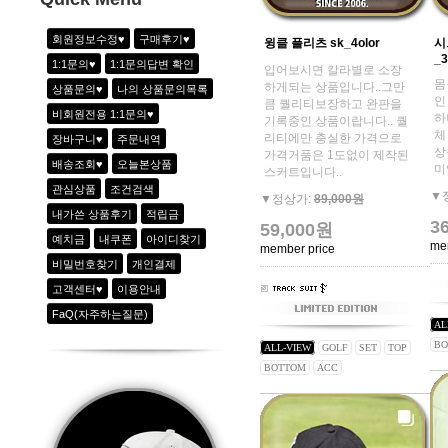
회원정보수정♥
구매후기♥
윙클 플리츠 sk_4olor
시
_3
1:1문의♥
1:1문의답변 확인
입어보시면 칼라별로 소장
몸
하게되는 상품입니다..그만
상품문의♥
나의 상품문의목록
인
큼 퀄리티보장하고 완판을
비회원전용 1:1문의♥
하
기록중인 상품이랍니다.. 퀄
체
리티에만 충실한 가격으로
장바구니♥
주문내역
상
가격거품은 1도없이 제작된
배송조회♥
오늘본상품
미
스커트입니다..
관심상품
조건검색
▼
▼정상가:
89,000원
내가쓴 상품후기
적립금
3
59,000원
예치금
내쿠폰
아이디찾기
me
member price
비밀번호찾기
개인결제
고객센터♥
이용안내
FaQ(자주하는질문)
AL
BO
ALL-VIEW
GOLF
SET
TOP
BOTTOM
ACC