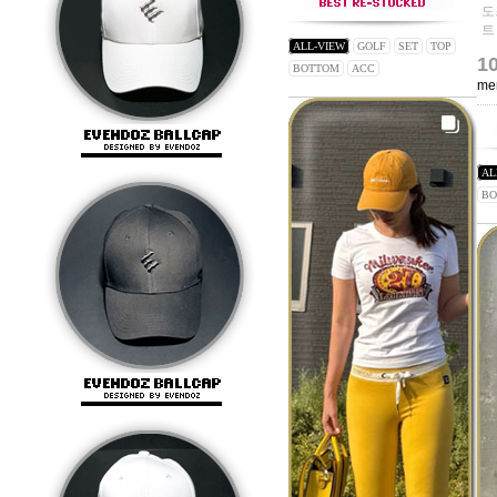
도
트
ALL-VIEW
GOLF
SET
TOP
1
BOTTOM
ACC
me
AL
BO