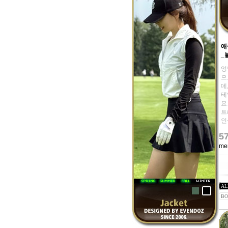
애
_
엉
으
데
테
요
트
인
5
me
AL
BO