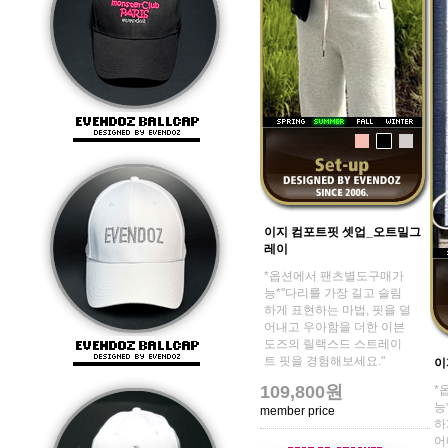
이지 컴포트핏 셋업_오트밀그
레이
*옵션에서 팬츠별도구매가
능*"다리를 가장 길고 슬림
하게 표현하는 마법, 핏을 덜
어내고 우아함을 더한 이븐
도즈의 릴랙스드 스트레이
트 핏을 경험해보세요."
이
109,800원
*
능
member price
하
어