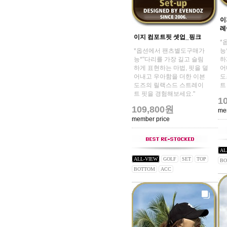
이
레
이지 컴포트핏 셋업_핑크
*
*옵션에서 팬츠별도구매가
능
능*"다리를 가장 길고 슬림
하
하게 표현하는 마법, 핏을 덜
어
어내고 우아함을 더한 이븐
도
도즈의 릴랙스드 스트레이
트
트 핏을 경험해보세요."
1
109,800원
me
member price
AL
ALL-VIEW
GOLF
SET
TOP
BO
BOTTOM
ACC