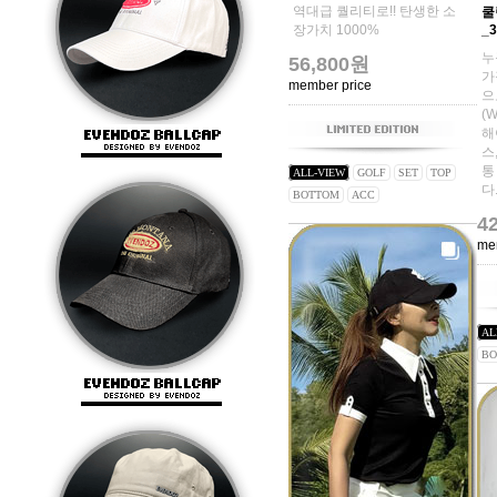
역대급 퀄리티로!! 탄생한 소
쿨
장가치 1000%
_3
누
56,800원
가
member price
으
(
해
스
통
ALL-VIEW
GOLF
SET
TOP
다
BOTTOM
ACC
4
me
AL
BO