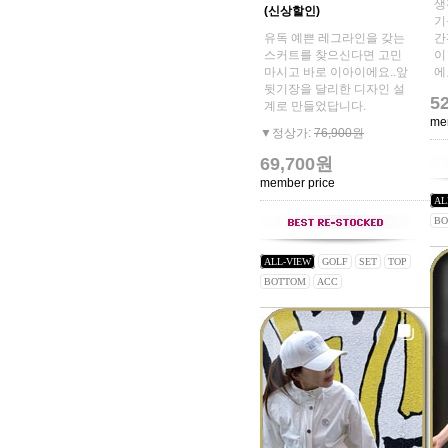
생
(신상할인)
기
유독 예쁜 레그라인을 갖는
간
스커트를 찾으신다면 고민
이
마시고 바로 이아이에요..앞
에
뒷기장을 달리한 디자인 설
5
계로 만들었답니다.
me
▼정상가:
76,900원
69,700원
member price
AL
BO
ALL-VIEW
GOLF
SET
TOP
BOTTOM
ACC