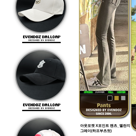
아웃포켓 X포인트 팬츠_멜란지
그레이(하프부츠컷)