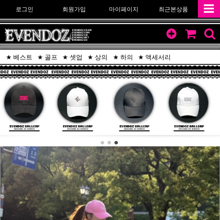
로그인
회원가입
마이페이지
최근본상품
베스트
골프
셋업
상의
하의
액세서리