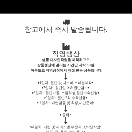
창고에서 즉시 발송됩니다.
직영생산
샘플 디자인작업을 제외하고도,
상품생산에 걸리는 시간만 대략 50일,
이븐도즈 직영공장에서 직접 만든 상품입니다.
1일차- 원단 및 시보리 스페셜제작
7일차~ 원단입고 & 원단검수
8일차~ 원단가공, 스팀워싱,원단수축진행
9일차~ 원단 2회 수축진행
11일차~ 패턴검증 및 확정,재단준비
중략
41일차~패킹 및 사이즈별 수량체크,박싱작업