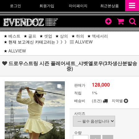
로그인
회원가입
마이페이지
최근본상품
베스트
골프
셋업
상의
하의
액세서리
현재 보고계신 카테고리는 》》》 ▤
ALLVIEW
ALLVIEW
드로우스트링 시즌 플레어세트_샤벳옐로우(3차생산분발송
중)
128,000
판매가
적립
1%
배송비
(조건)
지역별
사이즈
수량