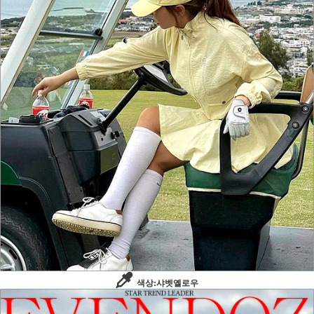
색상:샤벳옐로우