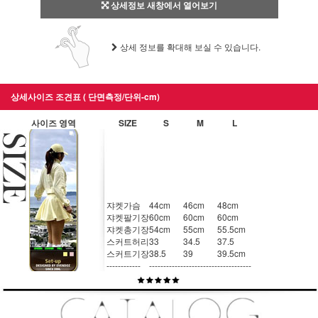
상세정보 새창에서 열어보기
상세 정보를 확대해 보실 수 있습니다.
상세사이즈 조견표 ( 단면측정/단위-cm)
사이즈 영역
SIZE
S
M
L
쟈켓가슴
44cm
46cm
48cm
쟈켓팔기장
60cm
60cm
60cm
쟈켓총기장
54cm
55cm
55.5cm
스커트허리
33
34.5
37.5
스커트기장
38.5
39
39.5cm
------------
------------
------------
------------