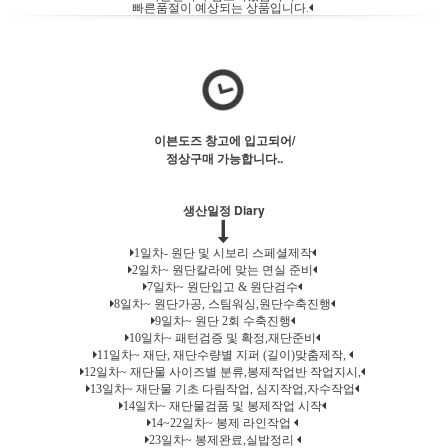
빠른품절이 예상되는 상품입니다.
이븐도즈 창고에 입고되어/
정상구매 가능합니다..
생산일정 Diary
1일차- 원단 및 시보리 스페셜제작
2일차~ 원단칼라에 맞는 면실 준비
7일차~ 원단입고 & 원단검수
8일차~ 원단가공, 스팀워싱,원단수축진행
9일차~ 원단 2회 수축진행
10일차~ 패턴검증 및 확정,재단준비
11일차~ 재단, 재단수량별 지퍼 (길이)맞춤제작,
12일차~ 재단물 사이즈별 분류,봉제작업반 작업지시,
13일차~ 재단물 기초 다림작업, 심지작업,자수작업
14일차~ 재단물검품 및 봉제작업 시작
14~22일차~ 봉제 라인작업
23일차~ 봉제완료,실밥정리