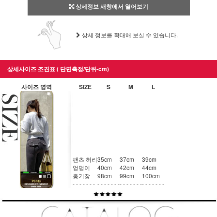
상세정보 새창에서 열어보기
상세 정보를 확대해 보실 수 있습니다.
상세사이즈 조견표 ( 단면측정/단위-cm)
사이즈 영역
SIZE
S
M
L
팬츠 허리
35cm
37cm
39cm
엉덩이
40cm
42cm
44cm
총기장
98cm
99cm
100cm
- - - - - - -
- - - - - - -
- - - - - - -
- - - - - - -