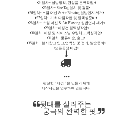
24일차~ 실밥정리, 완성품 분류작업,
25일차~ Size Tag 설치 및 검품
26일차~스팀 머신 & Air Blowing 실밥먼지 제거
27일차~ 기초 다림작업 및 릴렉싱준비
28일차~ 스팀 머신 & Air Blowing 실밥먼지 제거
29일차~패킹전 릴렉싱작업
30일차~패킹 및 사이즈별 수량체크,박싱작업
31일차~물류이송, 출고
35일차~ 본사창고 입고,언박싱 및 정리, 발송준비
모든공정 마감
완전한 " 새것 " 을 만들기 위해
제작시간을 엄수하여 만듭니다..
뒷태를 살려주는
궁극의 완벽한 핏.