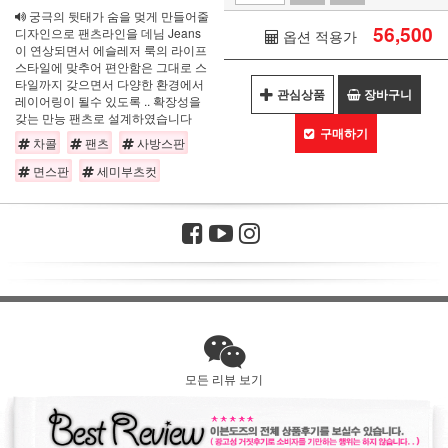
궁극의 뒷태가 숨을 멎게 만들어줄
56,500
디자인으로 팬츠라인을 데님 Jeans
옵션 적용가
이 연상되면서 에슬레저 룩의 라이프
스타일에 맞추어 편안함은 그대로 스
타일까지 갖으면서 다양한 환경에서
관심상품
장바구니
레이어링이 될수 있도록 .. 확장성을
갖는 만능 팬츠로 설계하였습니다
구매하기
차콜
팬츠
사방스판
면스판
세미부츠컷
모든 리뷰 보기