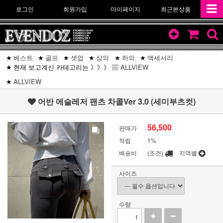
로그인
회원가입
마이페이지
최근본상품
베스트
골프
셋업
상의
하의
액세서리
현재 보고계신 카테고리는 》》》 ▤
ALLVIEW
ALLVIEW
어반 에슬레저 팬츠 차콜Ver 3.0 (세미부츠컷)
56,500
판매가
적립
1%
배송비
(조건)
지역별
사이즈
수량