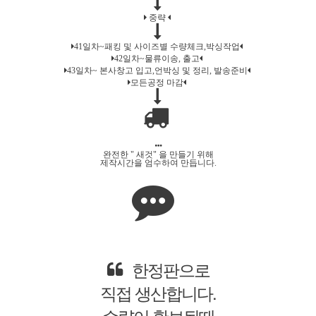
중략
41일차~패킹 및 사이즈별 수량체크,박싱작업
42일차~물류이송, 출고
43일차~ 본사창고 입고,언박싱 및 정리, 발송준비
모든공정 마감
완전한 " 새것" 을 만들기 위해
제작시간을 엄수하여 만듭니다.
한정판으로
직접 생산합니다.
수량이 확보될때