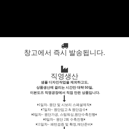
창고에서 즉시 발송됩니다.
직영생산
샘플 디자인작업을 제외하고도,
상품생산에 걸리는 시간만 대략 50일,
이븐도즈 직영공장에서 직접 만든 상품입니다.
1일차- 원단 및 시보리 스페셜제작
7일차~ 원단입고 & 원단검수
8일차~ 원단가공, 스팀워싱,원단수축진행
9일차~ 원단 2회 수축진행
11일차~ 패턴검증 및 확정,재단준비