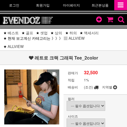
로그인
회원가입
마이페이지
최근본상품
베스트
골프
셋업
상의
하의
액세서리
현재 보고계신 카테고리는 》》》 ▤
ALLVIEW
ALLVIEW
레트로 크랙 그래픽 Tee_2color
32,500
판매가
적립
1%
배송비
(조건)
지역별
컬러
사이즈