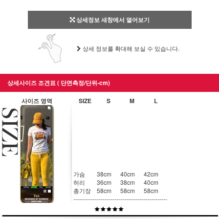
상세정보 새창에서 열어보기
상세 정보를 확대해 보실 수 있습니다.
상세사이즈 조견표 ( 단면측정/단위-cm)
사이즈 영역
SIZE
S
M
L
가슴
38cm
40cm
42cm
허리
36cm
38cm
40cm
총기장
58cm
58cm
58cm
------------
------------
------------
------------