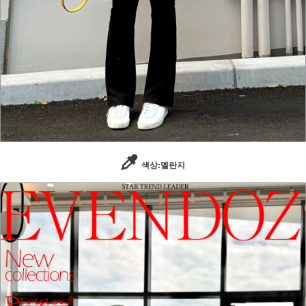
색상:멜란지