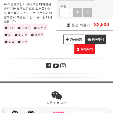
이븐도즈만의 유니크한 디자인을
수량
빈티지한 크랙느낌으로 컬러풀하면
서 독보적인 디자인으로 구현하여 발
랄하면서 세련된 느낌의 큐티한 티셔
츠랍니다.
32,500
옵션 적용가
면티
면스판
티셔츠
티
화이트
엘로우
관심상품
장바구니
여름
골프
구매하기
모든 리뷰 보기