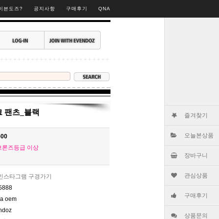
▶
이븐도즈?
공지사항
구매후기
QNA
 팬츠_블랙
즐겨찾기
오늘본상품
500
브론즈등급 이상
장바구니
관심상품
인스타그램 구경가기
5888
구매후기
na oem
ndoz
상품문의