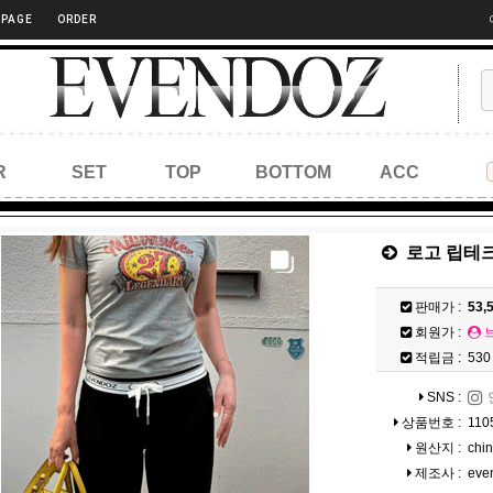
 PAGE
ORDER
R
SET
TOP
BOTTOM
ACC
로고 립테크
판매가 :
53,
회원가 :
적립금 :
530
SNS :
상품번호 :
110
원산지 :
chi
제조사 :
eve