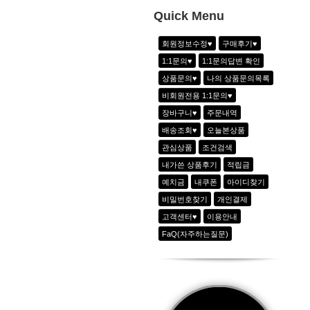
1
하이웨이스트 아노락 6line 팬츠_2color
Quick Menu
2
에어리 시크 라이오셀 반팔티_크림화이
회원정보수정♥
구매후기♥
3
배색포인트 플레어 OPS_2color(3차재
1:1문의♥
1:1문의답변 확인
4
드로우 플레잉 베스트 세트_화이트
상품문의♥
나의 상품문의목록
5
-
비회원전용 1:1문의♥
6
-
장바구니♥
주문내역
7
-
배송조회♥
오늘본상품
관심상품
조건검색
내가쓴 상품후기
적립금
예치금
내쿠폰
아이디찾기
비밀번호찾기
개인결제
고객센터♥
이용안내
FaQ(자주하는질문)