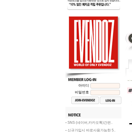
아이디
비밀번호
-
SNS (네이버,카카오톡)간편..
-
신규가입시 바로사용가능한 5..