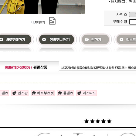
해시태그 :
팬
사이즈
구매수량
팬츠
면스판
하프부츠컷
롱팬츠
머스타드