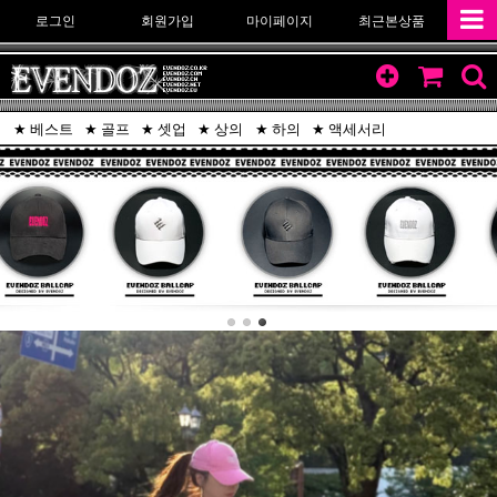
로그인
회원가입
마이페이지
최근본상품
베스트
골프
셋업
상의
하의
액세서리