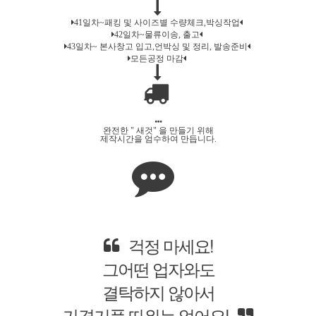
41일차~패킹 및 사이즈별 수량체크,박싱작업
42일차~물류이송, 출고
43일차~ 본사창고 입고,언박싱 및 정리, 발송준비
모든공정 마감
완전한 " 새것" 을 만들기 위해
제작시간을 엄수하여 만듭니다.
출처불명의 보세옷
택갈이 시장물건
취급하지 않아요
우린 안심하세요.