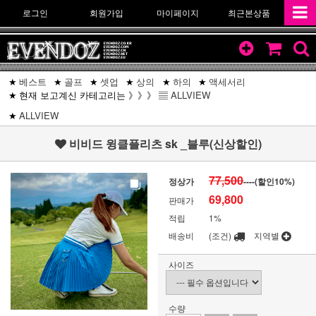
로그인
회원가입
마이페이지
최근본상품
베스트
골프
셋업
상의
하의
액세서리
현재 보고계신 카테고리는 》》》 ▤
ALLVIEW
ALLVIEW
비비드 윙클플리츠 sk _블루(신상할인)
77,500
정상가
----(할인
10
%)
69,800
판매가
적립
1%
배송비
(조건)
지역별
사이즈
수량