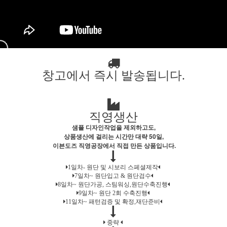
창고에서 즉시 발송됩니다.
직영생산
샘플 디자인작업을 제외하고도,
상품생산에 걸리는 시간만 대략 50일,
이븐도즈 직영공장에서 직접 만든 상품입니다.
1일차- 원단 및 시보리 스페셜제작
7일차~ 원단입고 & 원단검수
8일차~ 원단가공, 스팀워싱,원단수축진행
9일차~ 원단 2회 수축진행
11일차~ 패턴검증 및 확정,재단준비
중략