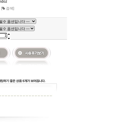
ndoz
트
[
검색]