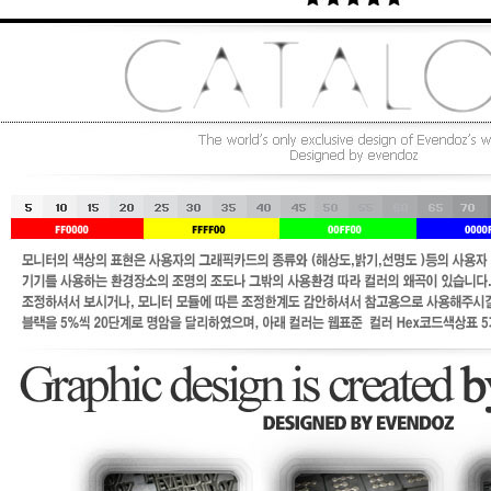
/메탈릭실버