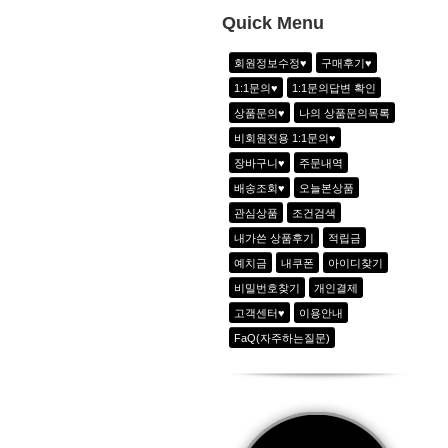
10
투웨이 자수포인트 라운드T_2color
Quick Menu
1
쿨링 아노락 아웃포켓팬츠_샤인그레이
회원정보수정♥
구매후기♥
2
골지 V넥 배색 반팔티_2color
1:1문의♥
1:1문의답변 확인
3
스티치 패치포인트 라운드 반팔티_2colo
상품문의♥
나의 상품문의목록
4
하이웨이스트8부 조거팬츠_2color
비회원전용 1:1문의♥
5
더블 플리츠 sk_네온그린(속바지장착)
장바구니♥
주문내역
6
그래피티 힙스터 Tee_2color
배송조회♥
오늘본상품
관심상품
조건검색
내가쓴 상품후기
적립금
예치금
내쿠폰
아이디찾기
비밀번호찾기
개인결제
고객센터♥
이용안내
FaQ(자주하는질문)