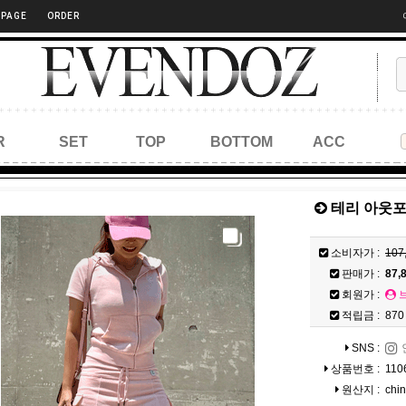
 PAGE
ORDER
R
SET
TOP
BOTTOM
ACC
테리 아웃
소비자가 :
107
판매가 :
87,
회원가 :
적립금 :
870
SNS :
상품번호 :
110
원산지 :
chi