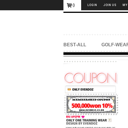
(
)
LOGIN
JOIN US
MY
BEST-ALL
GOLF-WEA