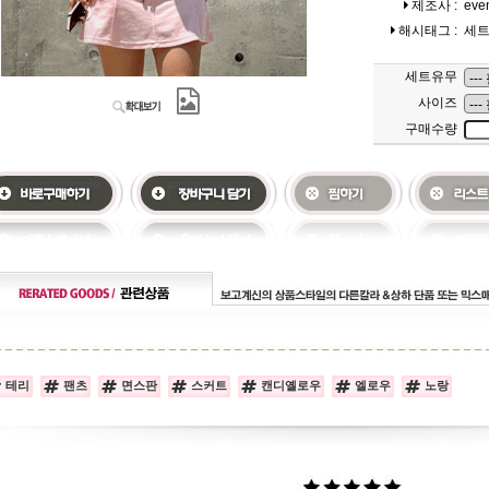
제조사 :
eve
해시태그 :
세
세트유무
사이즈
구매수량
테리
팬츠
면스판
스커트
캔디옐로우
엘로우
노랑