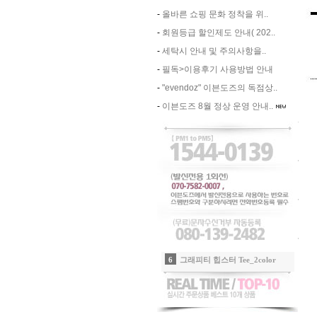
-
올바른 쇼핑 문화 정착을 위..
-
회원등급 할인제도 안내( 202..
-
세탁시 안내 및 주의사항을..
-
필독>이용후기 사용방법 안내
-
"evendoz" 이븐도즈의 독점상..
-
이븐도즈 8월 정상 운영 안내..
7
(new)Evendoz 시그니쳐 자수캡_핑크
8
자수포인트 라운드티_2color
9
에어리 쉬폰 티어드 롱 스커트_화이트