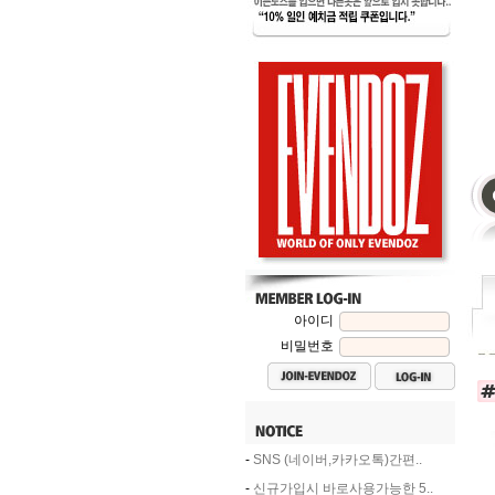
아이디
비밀번호
-
SNS (네이버,카카오톡)간편..
-
신규가입시 바로사용가능한 5..