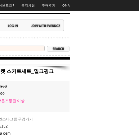
이븐도즈?
공지사항
구매후기
QNA
포켓 스커트세트_밀크핑크
,800
800
브론즈등급 이상
인스타그램 구경가기
6132
na oem