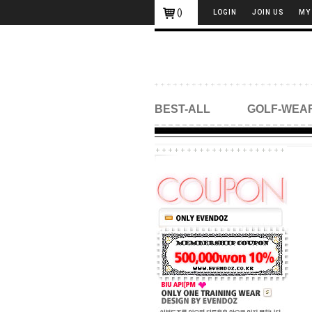
(
)
LOGIN
JOIN US
MY
BEST-ALL
GOLF-WEA