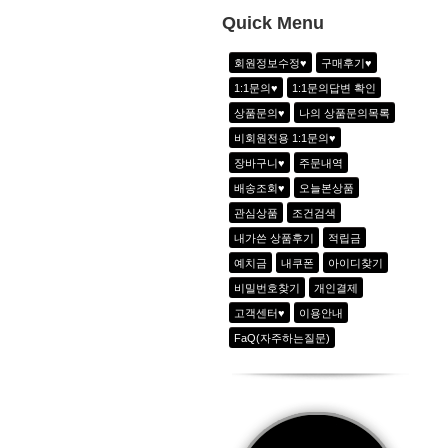
10
-
Quick Menu
1
하이웨이스트 아노락 6line 팬츠_2color
회원정보수정♥
구매후기♥
2
에어리 시크 라이오셀 반팔티_크림화이
1:1문의♥
1:1문의답변 확인
3
-
상품문의♥
나의 상품문의목록
4
-
비회원전용 1:1문의♥
5
-
장바구니♥
주문내역
6
-
배송조회♥
오늘본상품
관심상품
조건검색
내가쓴 상품후기
적립금
예치금
내쿠폰
아이디찾기
비밀번호찾기
개인결제
고객센터♥
이용안내
FaQ(자주하는질문)