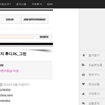
▶
이븐도즈?
공지사항
구매후기
QNA
지 후디JK_그린
즐겨찾기
오늘본상품
800
브론즈등급 이상
장바구니
관심상품
인스타그램 구경가기
1106454
구매후기
china oem
evendoz
상품문의