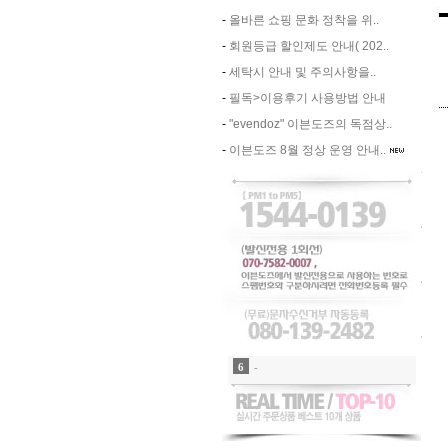
-
올바른 쇼핑 문화 정착을 위..
-
회원등급 할인제도 안내( 202..
-
세탁시 안내 및 주의사항을..
-
필독>이용후기 사용방법 안내
-
"evendoz" 이븐도즈의 독점상..
-
이븐도즈 8월 정상 운영 안내..
7
-
8
-
9
-