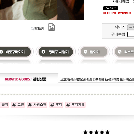
해시태그 :
사이즈
구매수량
골지
그린
사방스판
후디
후디쟈켓