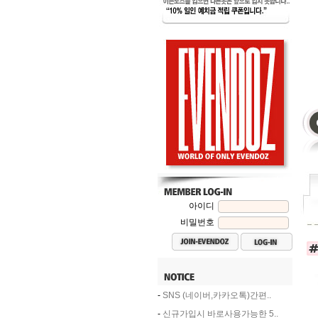
아이디
비밀번호
-
SNS (네이버,카카오톡)간편..
-
신규가입시 바로사용가능한 5..