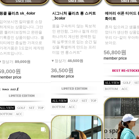
윙클 플리츠 sk_4olor
시그니처 플리츠 롱 스커트
에어리 쉬폰 티어드 
_3color
화이트
입어보시면 칼라별로 소장
몸을 구속하지 않는 독보적
하게되는 상품입니다..그만
혼자 입으려고 샘플
인 편안함, 그러나 절개 라인
큼 퀄리티보장하고 완판을
었다가 생산한 상품입
하나까지 계산된 완벽한 입
기록중인 상품이랍니다.. 퀄
우리 다~같이 우아하
체 실루엣으로 입는 순간 일
리티에만 충실한 가격으로
보아요.
상을 특별하게 만드는 프리
가격거품은 1도없이 제작된
56,800원
미엄 면 롱스커트"
스커트입니다..
member price
▼정상가:
46,500원
▼정상가:
89,000원
36,500원
59,000원
member price
member price
ALL-VIEW
GOLF
SE
BOTTOM
ACC
ALL-VIEW
GOLF
SET
TOP
BOTTOM
ACC
ALL-VIEW
GOLF
SET
TOP
BOTTOM
ACC