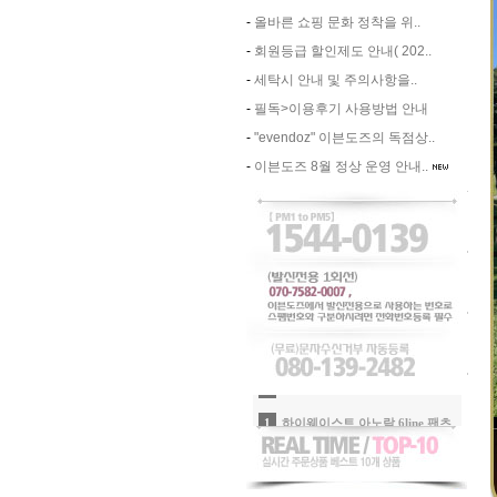
-
올바른 쇼핑 문화 정착을 위..
-
회원등급 할인제도 안내( 202..
-
세탁시 안내 및 주의사항을..
-
필독>이용후기 사용방법 안내
-
"evendoz" 이븐도즈의 독점상..
-
이븐도즈 8월 정상 운영 안내..
2
에어리 시크 라이오셀 반팔티_크림화이
3
-
4
-