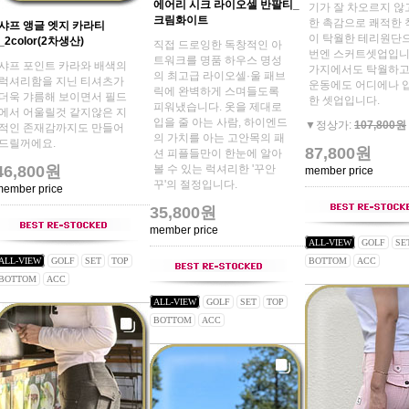
에어리 시크 라이오셀 반팔티_
기가 잘 차오르지 않
크림화이트
한 촉감으로 쾌적한
샤프 앵글 엣지 카라티
이 탁월한 테리원단
_2color(2차생산)
직접 드로잉한 독창적인 아
번엔 스커트셋업입니
트워크를 명품 하우스 명성
샤프 포인트 카라와 배색의
가지에서도 탁월하고
의 최고급 라이오셀·울 패브
럭셔리함을 지닌 티셔츠가
운동에도 어디에나 
릭에 완벽하게 스며들도록
더욱 갸름해 보이면서 필드
한 셋업입니다.
피워냈습니다. 옷을 제대로
에서 어울릴것 같지않은 지
입을 줄 아는 사람, 하이엔드
▼정상가:
107,800원
적인 존재감까지도 만들어
의 가치를 아는 고안목의 패
드릴꺼에요.
87,800원
션 피플들만이 한눈에 알아
46,800원
볼 수 있는 럭셔리한 '꾸안
member price
꾸'의 절정입니다.
member price
35,800원
member price
ALL-VIEW
GOLF
SE
ALL-VIEW
GOLF
SET
TOP
BOTTOM
ACC
BOTTOM
ACC
ALL-VIEW
GOLF
SET
TOP
BOTTOM
ACC