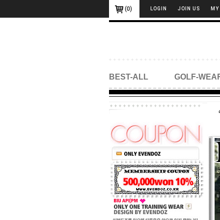
(
0
)
LOGIN
JOIN US
MY
BEST-ALL
GOLF-WEA