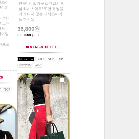
팬츠라
안꾸" 의 헐리웃 스타일의 핵
 연상되
심 티셔츠에요! 또한 유행을
거의 타지 않는 티셔츠이기
프 스타
도 하지요!!
은 그대
36,800원
면서
이어링
member price
 팬츠로
ALL-VIEW
GOLF
SET
TOP
BOTTOM
ACC
T
TOP