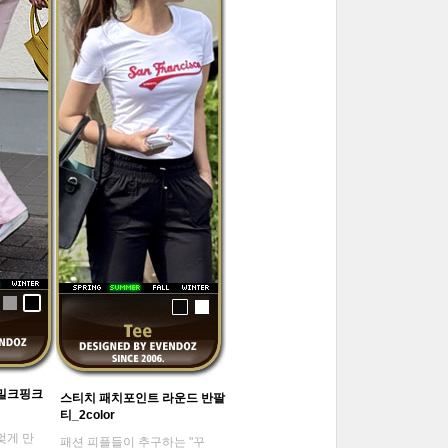
 밀크핑크
스티치 패치포인트 라운드 반팔
티_2color
멎게 만
패션 피플들이 추구하는 "꾸