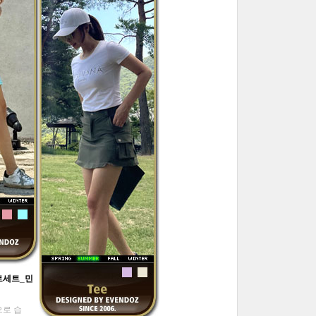
트세트_민
으로 습