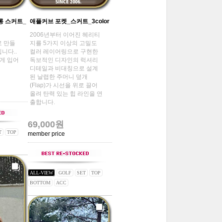
롱 스커트_
애플커브 포켓_스커트_3color
2006년부터 이어진 헤리티
로 만들
지를 5가지 이상의 고밀도
니다..
컬러 레이어링으로 구현한
게 입어
독보적인 디자인의 럭셔리
디테일과 비대칭으로 설계
된 날렵한 주머니 덮개
(Flap)가 시선을 위로 끌어
올려 탄력 있는 힙 라인을 연
출합니다.
69,000원
T
TOP
member price
ALL-VIEW
GOLF
SET
TOP
BOTTOM
ACC