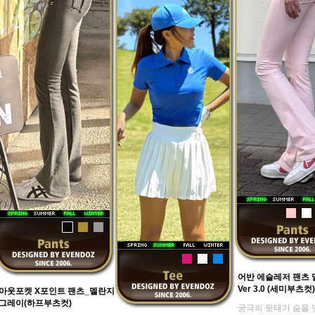
어반 에슬레저 팬츠
Ver 3.0 (세미부츠컷)
아웃포켓 X포인트 팬츠_멜란지
그레이(하프부츠컷)
궁극의 뒷태가 숨을 