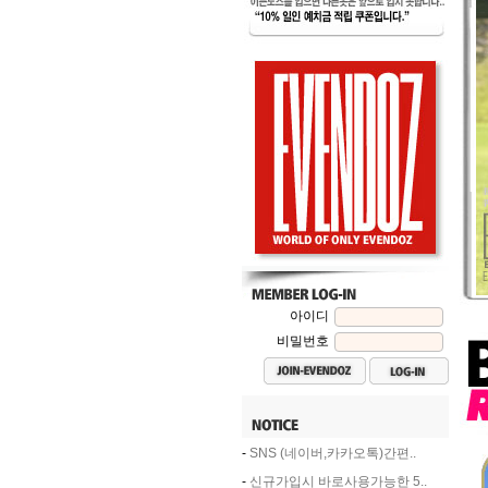
아이디
비밀번호
-
SNS (네이버,카카오톡)간편..
-
신규가입시 바로사용가능한 5..