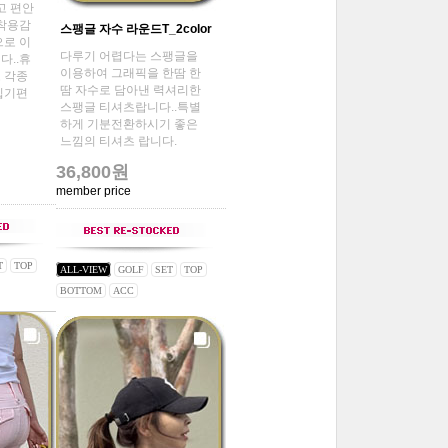
고 편안
 착용감
스팽글 자수 라운드T_2color
으로 이
다루기 어렵다는 스팽글을
다..휴
이용하여 그래픽을 한땀 한
 각종
땀 자수로 담아낸 력셔리한
입기편
스팽글 티셔츠랍니다..특별
하게 기분전환하시기 좋은
느낌의 티셔츠 랍니다.
36,800원
member price
T
TOP
ALL-VIEW
GOLF
SET
TOP
BOTTOM
ACC