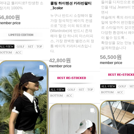
들어줄 디자인으로 
역대급 퀄리티로!! 탄생한 소
쿨링 하이텐션 카라반팔티
인을 데님 Jeans이
장가치 1000%
_3color
면서
누구나 반드시 소장해야 할
56,800원
에슬레저 룩의 라이
가장 정석적인 베이직 컨셉
일에 맞추어 편안함
member price
으로 "모든 이의 워드로브
로 스타일까지 갖으
(Wardrobe)에 반드시 존재
다양한 환경에서 레
해야 할 단 하나의 마스터피
이 될수 있도록 ..
스, 가장 완벽한 밸런스의 정
확장성을 갖는 만능
통 베이직 카라티셔츠입니
ALL-VIEW
GOLF
SET
TOP
설계하였습니다
다.
BOTTOM
ACC
56,500원
42,800원
member price
member price
ALL-VIEW
GOLF
SE
ALL-VIEW
GOLF
SET
TOP
BOTTOM
ACC
BOTTOM
ACC