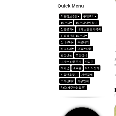
5
-
Quick Menu
6
-
회원정보수정♥
구매후기♥
7
-
1:1문의♥
1:1문의답변 확인
8
-
상품문의♥
나의 상품문의목록
9
-
비회원전용 1:1문의♥
10
-
장바구니♥
주문내역
1
하이웨이스트 아노락 6line 팬츠_2color
배송조회♥
오늘본상품
관심상품
조건검색
내가쓴 상품후기
적립금
예치금
내쿠폰
아이디찾기
비밀번호찾기
개인결제
고객센터♥
이용안내
FaQ(자주하는질문)