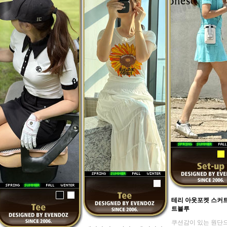
테리 아웃포켓 스커
트블루
쿠션감이 있는 원단