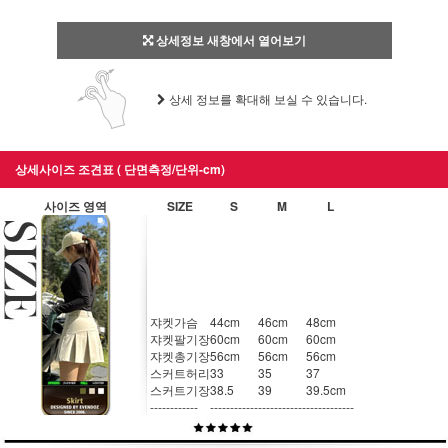
상세정보 새창에서 열어보기
상세 정보를 확대해 보실 수 있습니다.
상세사이즈 조견표 ( 단면측정/단위-cm)
사이즈 영역
SIZE
S
M
L
쟈켓가슴
44cm
46cm
48cm
쟈켓팔기장
60cm
60cm
60cm
쟈켓총기장
56cm
56cm
56cm
스커트허리
33
35
37
스커트기장
38.5
39
39.5cm
------------
------------
------------
------------