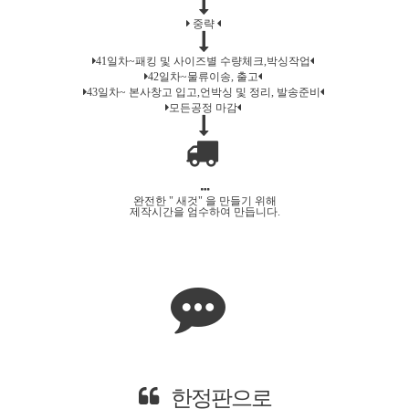
중략
41일차~패킹 및 사이즈별 수량체크,박싱작업
42일차~물류이송, 출고
43일차~ 본사창고 입고,언박싱 및 정리, 발송준비
모든공정 마감
완전한 " 새것" 을 만들기 위해
제작시간을 엄수하여 만듭니다.
걱정 마세요!