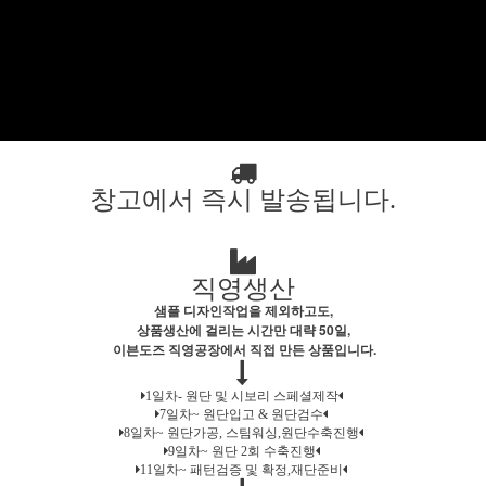
창고에서 즉시 발송됩니다.
직영생산
샘플 디자인작업을 제외하고도,
상품생산에 걸리는 시간만 대략 50일,
이븐도즈 직영공장에서 직접 만든 상품입니다.
1일차- 원단 및 시보리 스페셜제작
7일차~ 원단입고 & 원단검수
8일차~ 원단가공, 스팀워싱,원단수축진행
9일차~ 원단 2회 수축진행
11일차~ 패턴검증 및 확정,재단준비