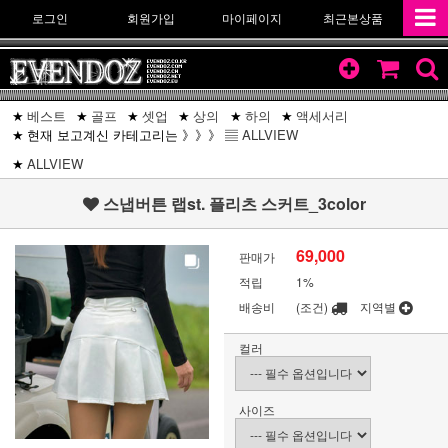
로그인
회원가입
마이페이지
최근본상품
베스트
골프
셋업
상의
하의
액세서리
현재 보고계신 카테고리는 》》》 ▤
ALLVIEW
ALLVIEW
스냅버튼 랩st. 플리츠 스커트_3color
69,000
판매가
적립
1%
배송비
(조건)
지역별
컬러
사이즈