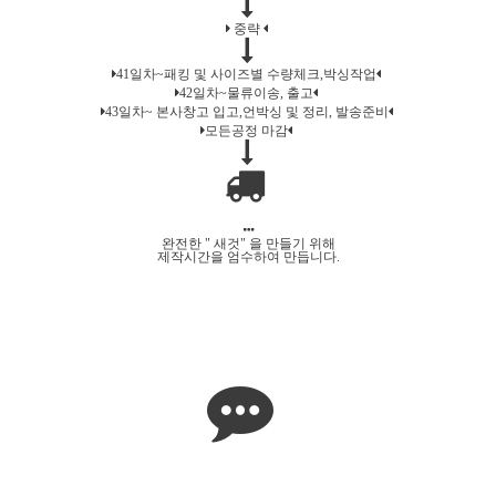
중략
41일차~패킹 및 사이즈별 수량체크,박싱작업
42일차~물류이송, 출고
43일차~ 본사창고 입고,언박싱 및 정리, 발송준비
모든공정 마감
완전한 " 새것" 을 만들기 위해
제작시간을 엄수하여 만듭니다.