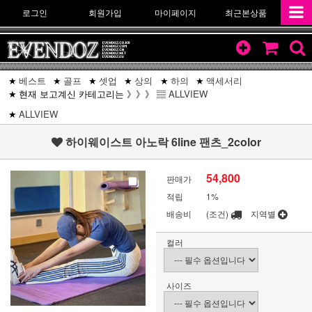
로그인
회원가입
마이페이지
최근본상품
베스트
골프
셋업
상의
하의
액세서리
현재 보고계신 카테고리는 》》》 ▤
ALLVIEW
ALLVIEW
하이웨이스트 아노락 6line 팬츠_2color
54,800
판매가
적립
1%
배송비
(조건)
지역별
컬러
사이즈