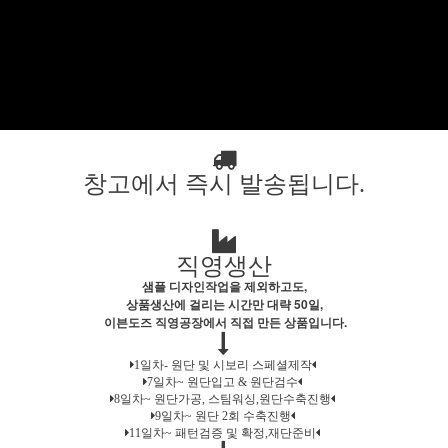
창고에서 즉시 발송됩니다.
직영생산
샘플 디자인작업을 제외하고도,
상품생산에 걸리는 시간만 대략 50일,
이븐도즈 직영공장에서 직접 만든 상품입니다.
1일차- 원단 및 시보리 스페셜제작
7일차~ 원단입고 & 원단검수
8일차~ 원단가공, 스팀워싱,원단수축진행
9일차~ 원단 2회 수축진행
11일차~ 패턴검증 및 확정,재단준비