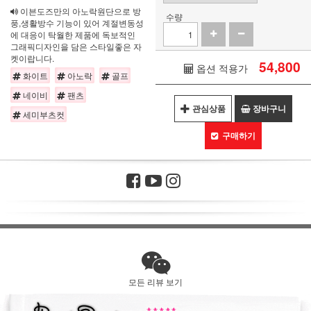
이븐도즈만의 아노락원단으로 방
수량
풍,생활방수 기능이 있어 계절변동성
에 대응이 탁월한 제품에 독보적인
그래픽디자인을 담은 스타일좋은 자
켓이랍니다.
54,800
옵션 적용가
화이트
아노락
골프
네이비
팬츠
관심상품
장바구니
세미부츠컷
구매하기
모든 리뷰 보기