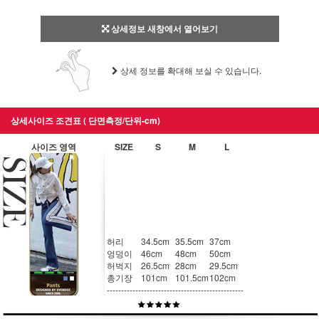
상세정보 새창에서 열어보기
상세 정보를 확대해 보실 수 있습니다.
상세사이즈 조견표 ( 단면측정/단위-cm)
사이즈 영역
SIZE
S
M
L
허리
34.5cm
35.5cm
37cm
엉덩이
46cm
48cm
50cm
허벅지
26.5cm
28cm
29.5cm
총기장
101cm
101.5cm
102cm
------------
------------
------------
------------