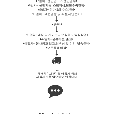
7일차~ 원단입고 & 원단검수
8일차~ 원단가공, 스팀워싱,원단수축진행
9일차~ 원단 2회 수축진행
11일차~ 패턴검증 및 확정,재단준비
중략
41일차~패킹 및 사이즈별 수량체크,박싱작업
42일차~물류이송, 출고
43일차~ 본사창고 입고,언박싱 및 정리, 발송준비
모든공정 마감
완전한 " 새것" 을 만들기 위해
제작시간을 엄수하여 만듭니다.