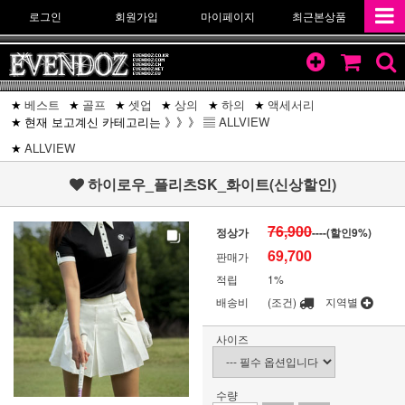
로그인
회원가입
마이페이지
최근본상품
베스트
골프
셋업
상의
하의
액세서리
현재 보고계신 카테고리는 》》》 ▤
ALLVIEW
ALLVIEW
하이로우_플리츠SK_화이트(신상할인)
76,900
정상가
----(할인
9
%)
69,700
판매가
적립
1%
배송비
(조건)
지역별
사이즈
수량