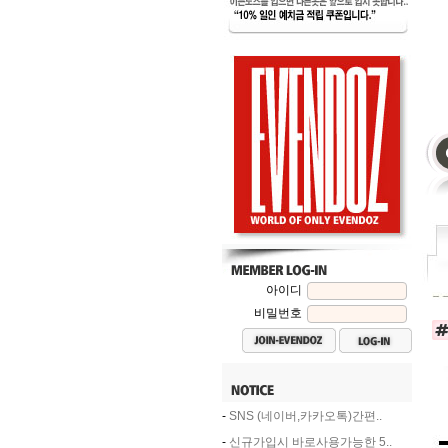
아이디
비밀번호
-
SNS (네이버,카카오톡)간편..
-
신규가입시 바로사용가능한 5..