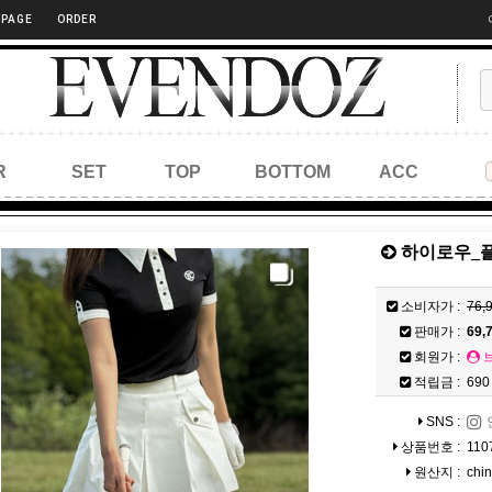
 PAGE
ORDER
R
SET
TOP
BOTTOM
ACC
하이로우_플
소비자가 :
76,
판매가 :
69,
회원가 :
적립금 :
690
SNS :
상품번호 :
110
원산지 :
chi