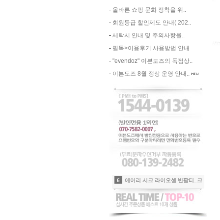
-
올바른 쇼핑 문화 정착을 위..
-
회원등급 할인제도 안내( 202..
-
세탁시 안내 및 주의사항을..
-
필독>이용후기 사용방법 안내
-
"evendoz" 이븐도즈의 독점상..
-
이븐도즈 8월 정상 운영 안내..
7
립포인트 윙클SK_민트
8
쿨링 아노락 아웃포켓팬츠_샤인그레이
9
-