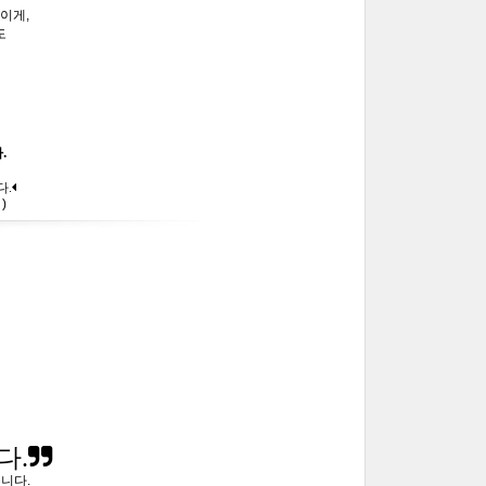
이게,
도
.
다.
)
다.
릅니다.