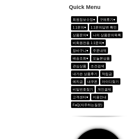
10
-
Quick Menu
1
하이웨이스트 아노락 6line 팬츠_2color
회원정보수정♥
구매후기♥
2
아노락 하프집업 쟈켓_3color
1:1문의♥
1:1문의답변 확인
3
골지 반지퍼 반팔T_3color
상품문의♥
나의 상품문의목록
4
쿨링 아노락 아웃포켓팬츠_블랙
비회원전용 1:1문의♥
5
비비드 집업쟈켓_2color
장바구니♥
주문내역
6
에어리 시크 라이오셀 반팔티_크림화이
배송조회♥
오늘본상품
관심상품
조건검색
내가쓴 상품후기
적립금
예치금
내쿠폰
아이디찾기
비밀번호찾기
개인결제
고객센터♥
이용안내
FaQ(자주하는질문)