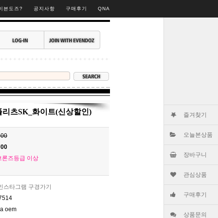
▶
이븐도즈?
공지사항
구매후기
QNA
리츠SK_화이트(신상할인)
즐겨찾기
오늘본상품
900
700
장바구니
브론즈등급 이상
관심상품
인스타그램 구경가기
구매후기
7514
na oem
상품문의