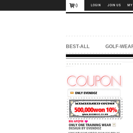
(
)
LOGIN
JOIN US
MY
BEST-ALL
GOLF-WEA