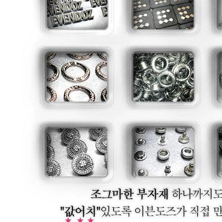
/메탈릭실버