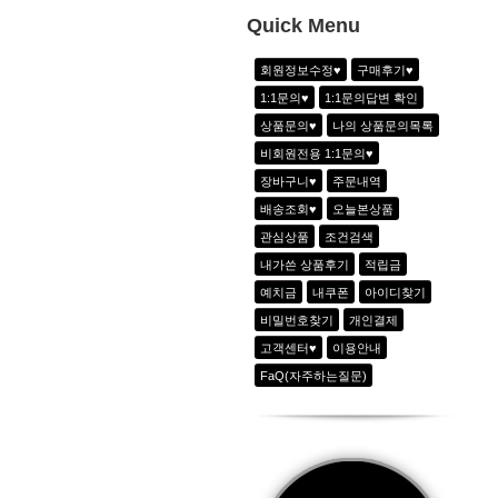
10
아노락 하프집업 쟈켓_3color
Quick Menu
1
쿨링 아노락 아웃포켓팬츠_샤인그레이
회원정보수정♥
구매후기♥
2
하이웨이스트8부 조거팬츠_2color
1:1문의♥
1:1문의답변 확인
3
골지 V넥 배색 반팔티_2color
상품문의♥
나의 상품문의목록
4
투웨이 자수포인트 라운드T_2color
비회원전용 1:1문의♥
5
그래피티 힙스터 Tee_2color
장바구니♥
주문내역
6
(new)Evendoz 시그니쳐 자수캡_핑크
배송조회♥
오늘본상품
관심상품
조건검색
내가쓴 상품후기
적립금
예치금
내쿠폰
아이디찾기
비밀번호찾기
개인결제
고객센터♥
이용안내
FaQ(자주하는질문)