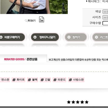
해시태그 :
티
색상
사이즈
구매수량
면스판
화이트
블랙
긴팔
라운드
사방스판