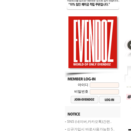
아이디
비밀번호
-
SNS (네이버,카카오톡)간편..
-
신규가입시 바로사용가능한 5..