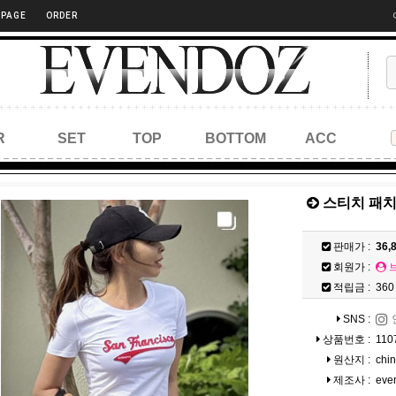
 PAGE
ORDER
R
SET
TOP
BOTTOM
ACC
스티치 패치
판매가 :
36,
회원가 :
적립금 :
360
SNS :
상품번호 :
110
원산지 :
chi
제조사 :
eve