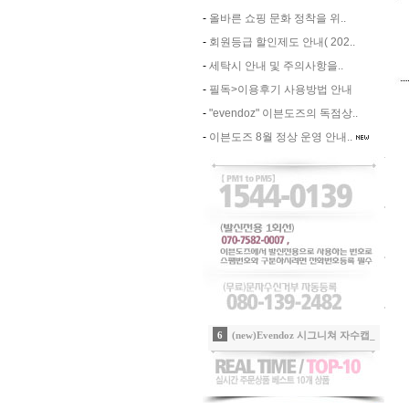
-
올바른 쇼핑 문화 정착을 위..
-
회원등급 할인제도 안내( 202..
-
세탁시 안내 및 주의사항을..
-
필독>이용후기 사용방법 안내
-
"evendoz" 이븐도즈의 독점상..
-
이븐도즈 8월 정상 운영 안내..
7
자수포인트 라운드티_2color
8
스티치 패치포인트 라운드 반팔티_2colo
9
에어리 쉬폰 티어드 롱 스커트_화이트