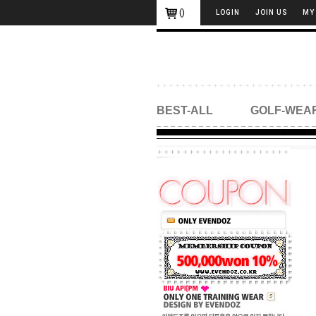
(
)
LOGIN
JOIN US
MY
BEST-ALL
GOLF-WEA