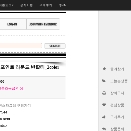
▶
이븐도즈?
공지사항
구매후기
QNA
포인트 라운드 반팔티_2color
즐겨찾기
오늘본상품
800
브론즈등급 이상
장바구니
관심상품
인스타그램 구경가기
7544
구매후기
na oem
ndoz
상품문의